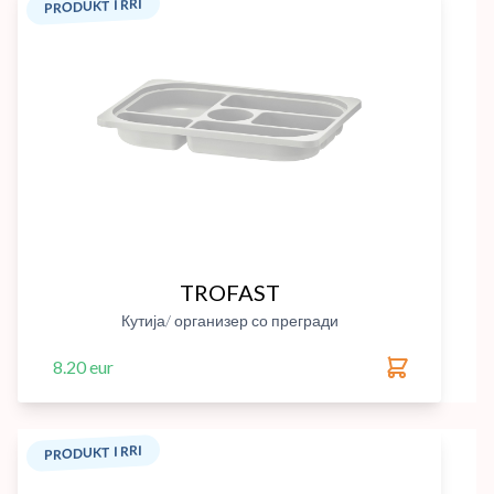
PRODUKT I RRI
TROFAST
Кутија/ организер со прегради
8.20 eur
PRODUKT I RRI