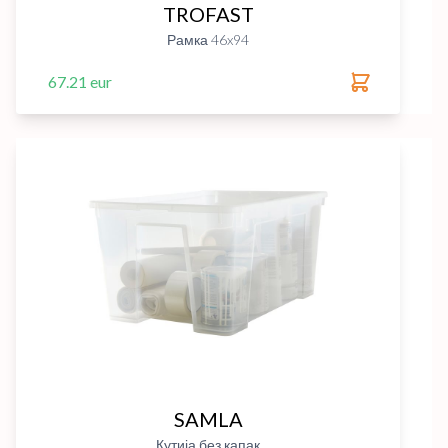
TROFAST
Рамка 46x94
67.21 eur
SAMLA
Кутија без капак