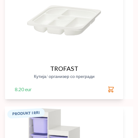
TROFAST
Кутија/ организер со прегради
8.20 eur
PRODUKT I RRI