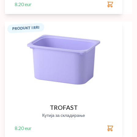
8.20 eur
PRODUKT I RRI
TROFAST
Кутија за складирање
8.20 eur