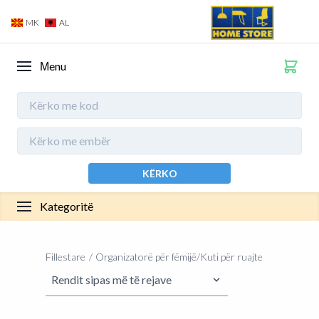
MK
AL
Мenu
KËRKO
Kategoritë
Fillestare
Organizatorë për fëmijë/Kuti për ruajte