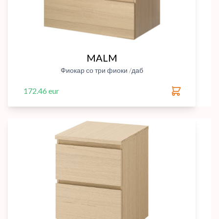
MALM
Фиокар со три фиоки /даб
172.46 eur