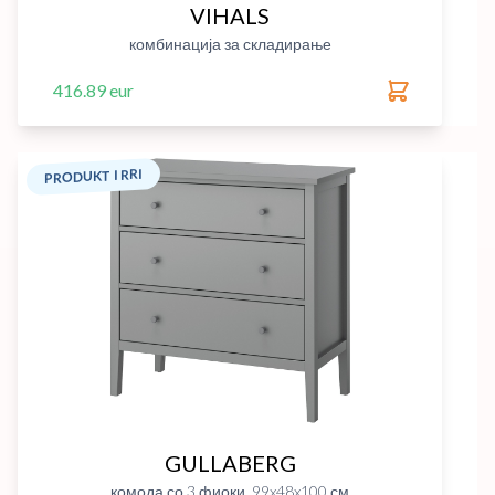
VIHALS
комбинација за складирање
416.89 eur
PRODUKT I RRI
GULLABERG
комода со 3 фиоки, 99x48x100 см