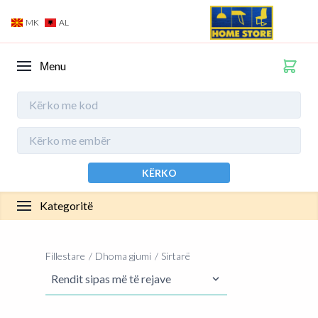
MK
AL
Мenu
KËRKO
Kategoritë
Fillestare
Dhoma gjumi
Sirtarë