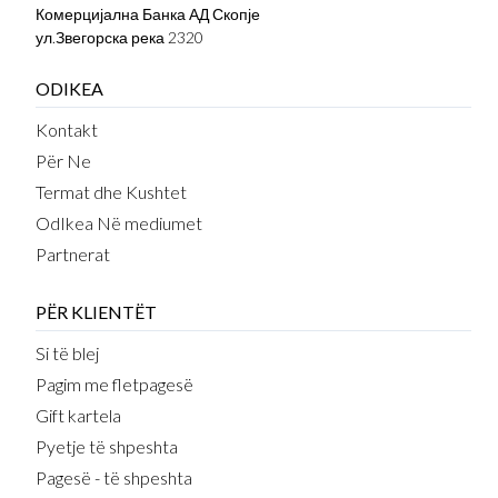
Комерцијална Банка АД Скопје
ул.Звегорска река 2320
ODIKEA
Kontakt
Për Ne
Termat dhe Kushtet
OdIkea Në mediumet
Partnerat
PËR KLIENTËT
Si të blej
Pagim me fletpagesë
Gift kartela
Pyetje të shpeshta
Pagesë - të shpeshta