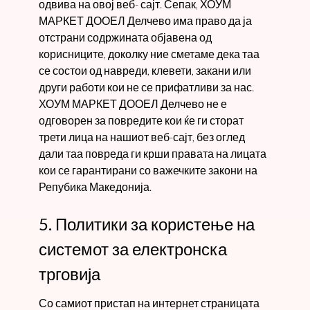
одвива на овој веб- сајт. Сепак, ХОУМ
МАРКЕТ ДООЕЛ Делчево има право да ја
отстрани содржината објавена од
корисниците, доколку ние сметаме дека таа
се состои од навреди, клевети, закани или
други работи кои не се прифатливи за нас.
ХОУМ МАРКЕТ ДООЕЛ Делчево не е
одговорен за повредите кои ќе ги сторат
трети лица на нашиот веб-сајт, без оглед
дали таа повреда ги крши правата на лицата
кои се гарантирани со важечките закони на
Репубика Македонија.
5. Политики за користење на
системот за електронска
трговија
Со самиот пристап на интернет страницата