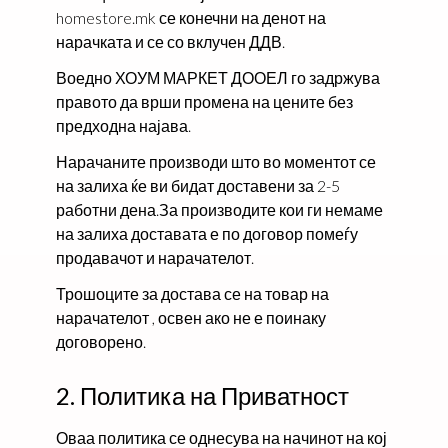
homestore.mk се конечни на денот на
нарачката и се со вклучен ДДВ.
Воедно ХОУМ МАРКЕТ ДООЕЛ го задржува
правото да врши промена на цените без
предходна најава.
Нарачаните производи што во моментот се
на залиха ќе ви бидат доставени за 2-5
работни дена.За производите кои ги немаме
на залиха доставата е по договор помеѓу
продавачот и нарачателот.
Трошоците за достава се на товар на
нарачателот , освен ако не е поинаку
договорено.
2. Политика на Приватност
Оваа политика се однесува на начинот на кој