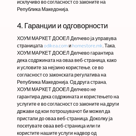
исклучиво во согласност со законите на
Република Македонија.
4. Гаранции и одговорности
ХОУМ МАРКЕТ ДООЕЛ Делчево ја управува
страницата
odikea.com
и
homestore.mk
. Така,
ХОУМ МАРКЕТ ДООЕЛ Делчево гарантира
дека содржината на оваа веб-страница, како
и условите за нејзино користење, се во
согласност со законската регулатива на
Република Македонија. Од друга страна,
ХОУМ МАРКЕТ ДООЕЛ Делчево не
гарантира дека содржината и користењето на
услугите е во согласност со законите на други
држави од кои потрошувачот би можел да
пристапи до оваа веб-страница. Доколку ја
посетувате оваа веб-страница или ги
користите нашите услуги надвор од