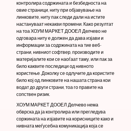
контролира содржината и безбедноста на
овие страници, ниту при објавување на
линковите, ниту пак следи дали на истите
настануваат некакви промени. Како резултат
на тоа ХОУМ МАРКЕТ ДООЕЛ Делчево не
одговара ниту е должен да дава изјави и
информации за содржината на тие веб-
страни, нивниот софтвер, производите и
материјалите кои се наоѓаат таму, или пак за
било каквите последици од нивното
користење. Доколку се одлучите да користите
било кој од линковите на нашата страна кои
водат до други страни, тоа го правите на
сопствен ризик.
ХОУМ МАРКЕТ ДООЕЛ Делчево нема
обврска да ја контролира или прегледува
соржината на изјавите на корисниците како и
нивната меѓусебна комуникација која се