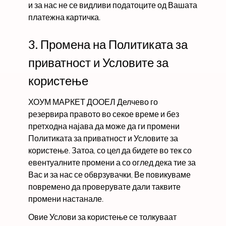
и за нас не се видливи податоците од Вашата
платежна картичка.
3. Промена на Политиката за
приватност и Условите за
користење
ХОУМ МАРКЕТ ДООЕЛ Делчево го
резервира правото во секое време и без
претходна најава да може да ги промени
Политиката за приватност и Условите за
користење. Затоа, со цел да бидете во тек со
евентуалните промени а со оглед дека тие за
Вас и за нас се обврзувачки, Ве повикуваме
повремено да проверувате дали таквите
промени настанале.
Овие Услови за користење се толкуваат