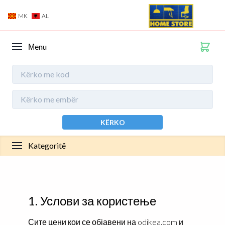
MK
AL
Мenu
KËRKO
Kategoritë
1. Услови за користење
Сите цени кои се објавени на odikea.com и