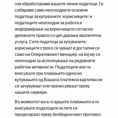
гои обработуваме вашите лични податоци. Ги
собираме само неопходните основни
податоци за купувачите (корисниците) и
податоците неопходни за работа и
информирање на корисниците согласно
деловните пракси со цел давање квалитетна
услуга. Сите податоци за купувачите/
корисниците строго се чуваат и достапни се
само на Оперативниот менаџер, на кој му се
неопходни за исполнување на редовните
работни активности. Податоците кои ги
внесувате при плаќањето односно
купувањето од Вашата платежна картичка не
се зачувуваат или пренесувваат преку
нашите сервери.
Во моментот кога го вршите плаќањето и ги
внесувате податоците истите се
процесираат преку безбедносниот протокол