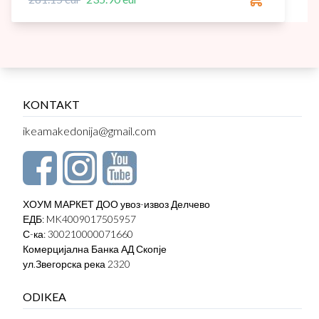
KONTAKT
ikeamakedonija@gmail.com
ХОУМ МАРКЕТ ДОО увоз-извоз Делчево
ЕДБ: MK4009017505957
С-ка: 300210000071660
Комерцијална Банка АД Скопје
ул.Звегорска река 2320
ODIKEA