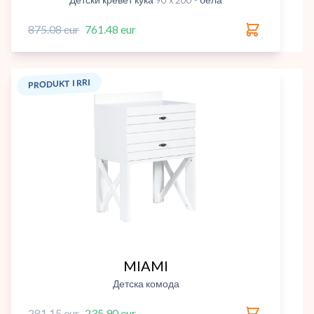
875.08 eur
761.48 eur
PRODUKT I RRI
MIAMI
Детска комода
281.15 eur
235.90 eur