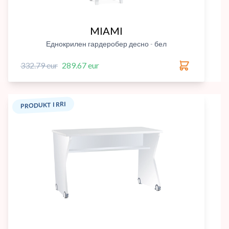
MIAMI
Еднокрилен гардеробер десно - бел
332.79 eur
289.67 eur
PRODUKT I RRI