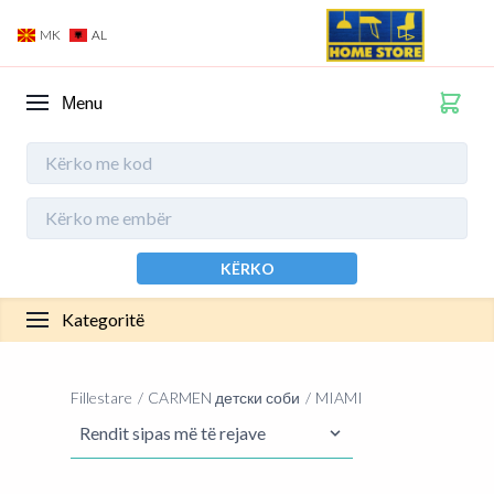
MK
AL
Мenu
KËRKO
Kategoritë
Fillestare
CARMEN детски соби
MIAMI