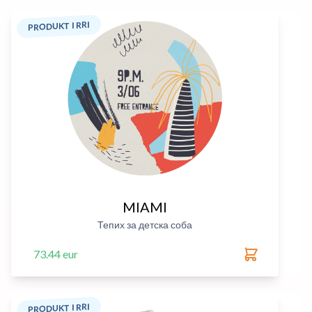
PRODUKT I RRI
MIAMI
Тепих за детска соба
73.44 eur
PRODUKT I RRI