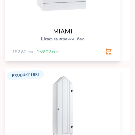
MIAMI
Шкаф за играчки - бел
182.62 eur
159.02 eur
PRODUKT I RRI