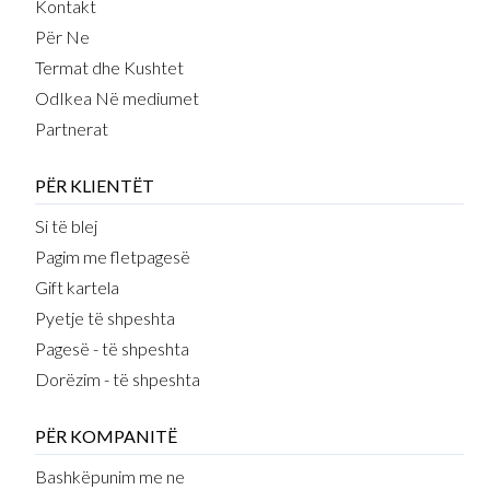
Kontakt
Për Ne
Termat dhe Kushtet
OdIkea Në mediumet
Partnerat
PËR KLIENTËT
Si të blej
Pagim me fletpagesë
Gift kartela
Pyetje të shpeshta
Pagesë - të shpeshta
Dorëzim - të shpeshta
PËR KOMPANITË
Bashkëpunim me ne