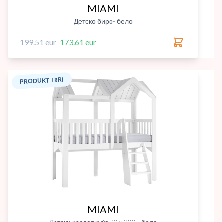
MIAMI
Детско биро- бело
199.51 eur
173.61 eur
PRODUKT I RRI
MIAMI
Детски кревет куќа 90 x 200 - бела