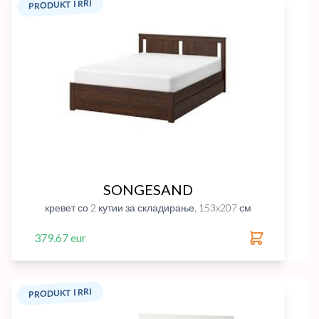
PRODUKT I RRI
SONGESAND
кревет со 2 кутии за складирање, 153x207 см
379.67 eur
PRODUKT I RRI