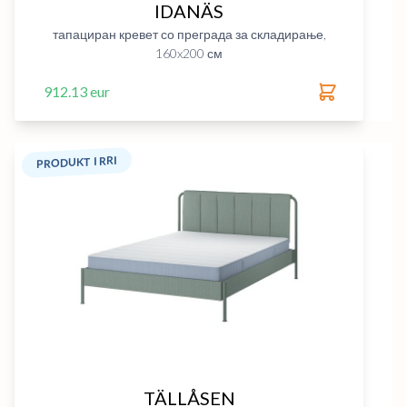
IDANÄS
тапациран кревет со преграда за складирање,
160x200 см
912.13 eur
PRODUKT I RRI
TÄLLÅSEN