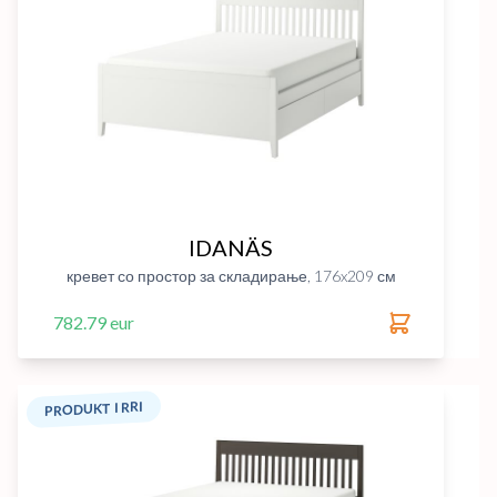
IDANÄS
кревет со простор за складирање, 176x209 см
782.79 eur
PRODUKT I RRI