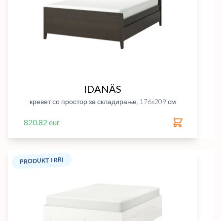
IDANÄS
кревет со простор за складирање, 176x209 см
820.82 eur
PRODUKT I RRI