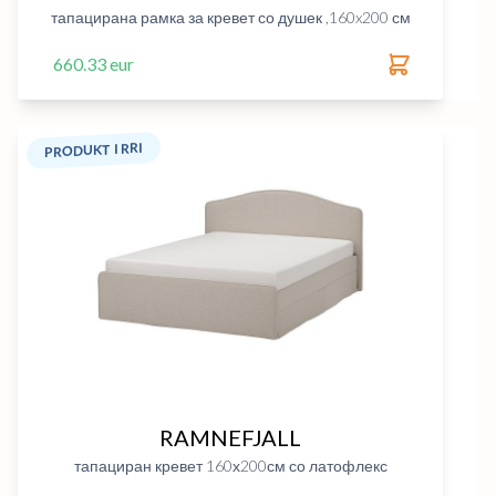
тапацирана рамка за кревет со душек ,160x200 см
660.33 eur
PRODUKT I RRI
RAMNEFJALL
тапациран кревет 160х200см со латофлекс