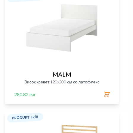
MALM
Висок кревет 120x200 см со латофлекс
280.82 eur
PRODUKT I RRI