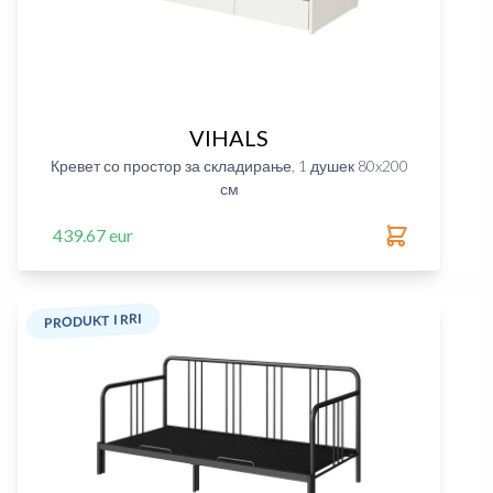
VIHALS
Кревет со простор за складирање, 1 душек 80x200
см
439.67 eur
PRODUKT I RRI