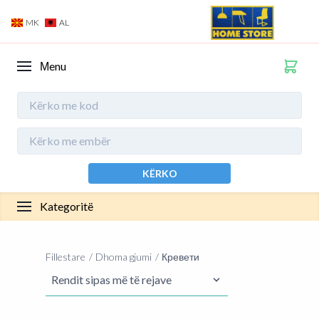
MK
AL
Мenu
KËRKO
Kategoritë
Fillestare
Dhoma gjumi
Кревети