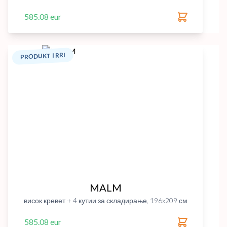
585.08 eur
PRODUKT I RRI
MALM
висок кревет + 4 кутии за складирање, 196x209 см
585.08 eur