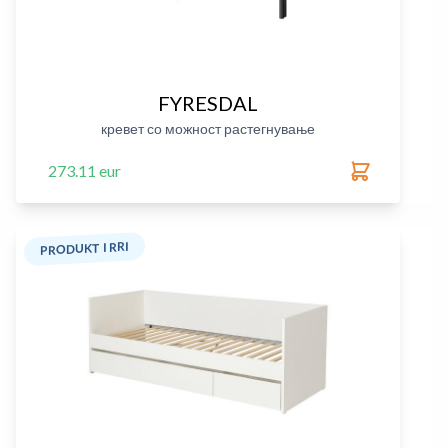
FYRESDAL
кревет со можност растегнување
273.11 eur
PRODUKT I RRI