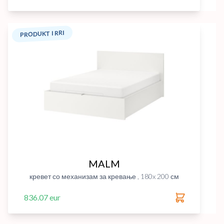
PRODUKT I RRI
MALM
кревет со механизам за кревање , 180x 200 см
836.07 eur