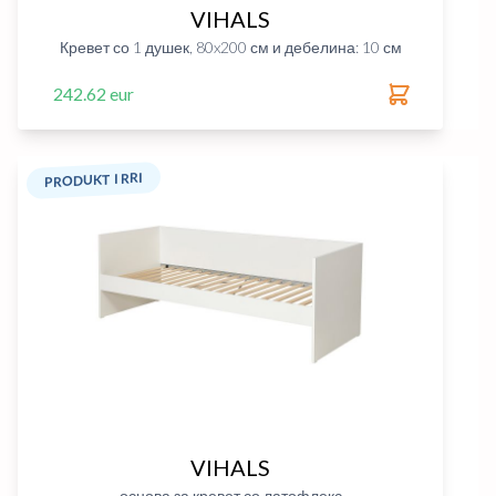
VIHALS
Кревет со 1 душек, 80x200 см и дебелина: 10 см
242.62 eur
PRODUKT I RRI
VIHALS
основа за кревет со латофлекс