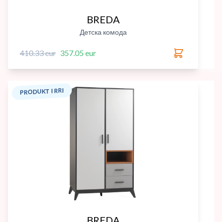
BREDA
Детска комода
410.33 eur
357.05 eur
PRODUKT I RRI
BREDA