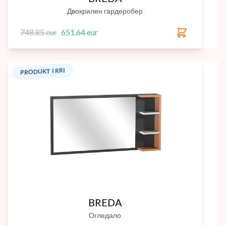
Двокрилен гардеробер
748.85 eur
651.64 eur
PRODUKT I RRI
BREDA
Огледало