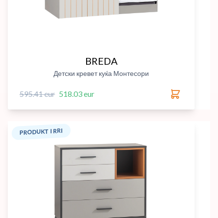
BREDA
Детски кревет куќа Монтесори
595.41 eur
518.03 eur
PRODUKT I RRI