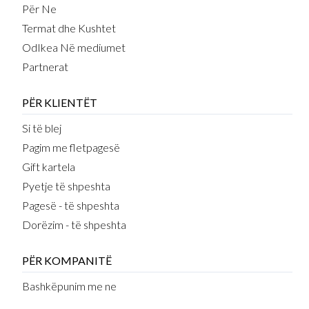
Për Ne
Termat dhe Kushtet
OdIkea Në mediumet
Partnerat
PËR KLIENTËT
Si të blej
Pagim me fletpagesë
Gift kartela
Pyetje të shpeshta
Pagesë - të shpeshta
Dorëzim - të shpeshta
PËR KOMPANITË
Bashkëpunim me ne