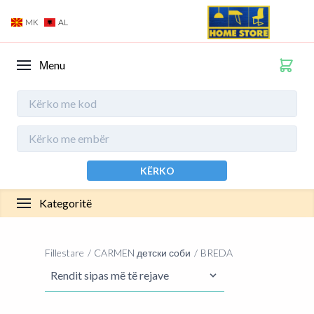
MK
AL
Мenu
KËRKO
Kategoritë
Fillestare
CARMEN детски соби
BREDA