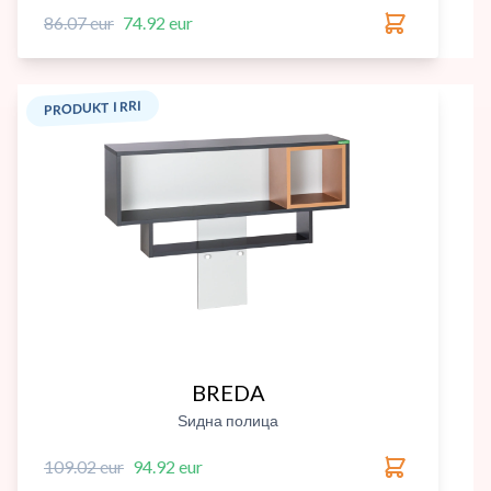
86.07 eur
74.92 eur
PRODUKT I RRI
BREDA
Ѕидна полица
109.02 eur
94.92 eur