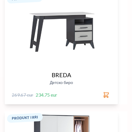
BREDA
Детско биро
269.67 eur
234.75 eur
PRODUKT I RRI