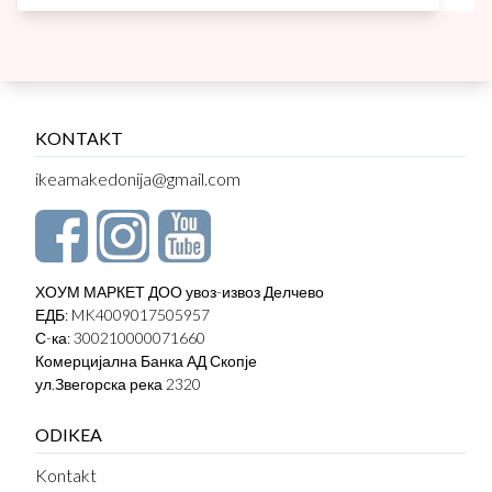
KONTAKT
ikeamakedonija@gmail.com
ХОУМ МАРКЕТ ДОО увоз-извоз Делчево
ЕДБ: MK4009017505957
С-ка: 300210000071660
Комерцијална Банка АД Скопје
ул.Звегорска река 2320
ODIKEA
Kontakt