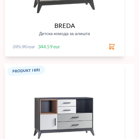
BREDA
Детска комода за алишта
395.90 eur
344.59 eur
PRODUKT I RRI