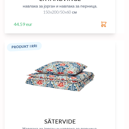
навлака за јорган и навлака за перница,
150x200/50x60 см
44.59 eur
PRODUKT I RRI
SÄTERVIDE
Навлака за јорган и навлака за перница,