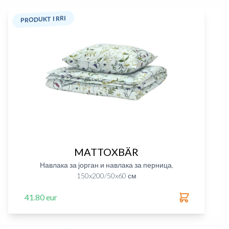
PRODUKT I RRI
MATTOXBÄR
Навлака за јорган и навлака за перница,
150x200/50x60 см
41.80 eur