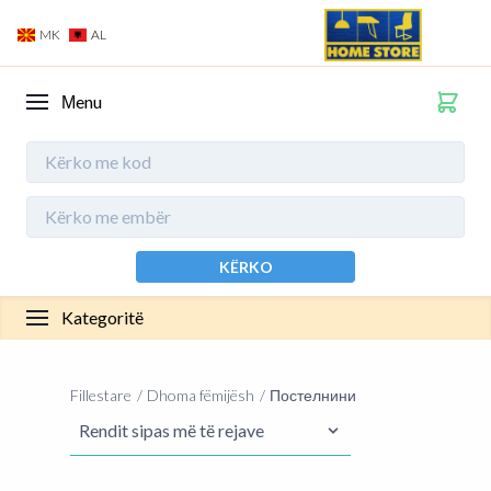
MK
AL
Мenu
KËRKO
Kategoritë
Fillestare
Dhoma fëmijësh
Постелнини