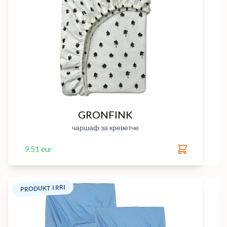
GRONFINK
чаршаф за креветче
9.51 eur
PRODUKT I RRI