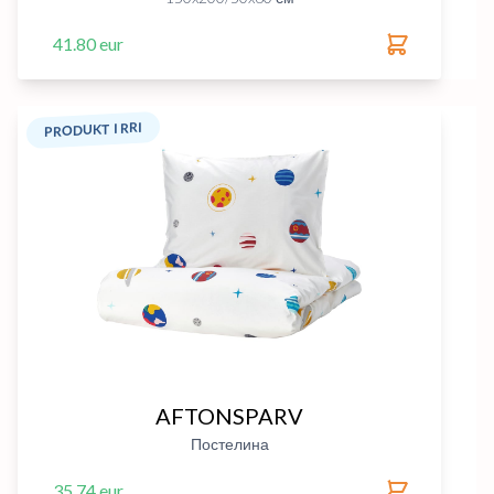
41.80 eur
PRODUKT I RRI
AFTONSPARV
Постелина
35.74 eur