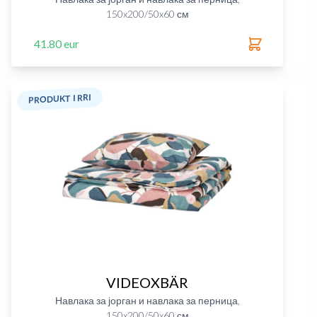
150x200/50x60 см
41.80 eur
PRODUKT I RRI
VIDEOXBÄR
Навлака за јорган и навлака за перница,
150x200/50x60 см