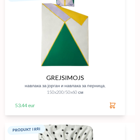
GREJSIMOJS
навлака за јорган и навлака за перница,
150x200/50x60 см
53.44 eur
PRODUKT I RRI