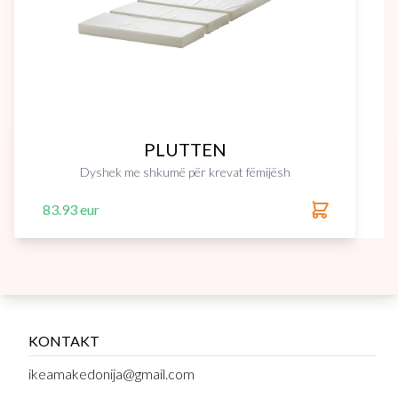
PLUTTEN
Dyshek me shkumë për krevat fëmijësh
83.93 eur
KONTAKT
ikeamakedonija@gmail.com