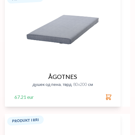
ÅGOTNES
душек од пена, тврд, 80x200 см
67.21 eur
PRODUKT I RRI