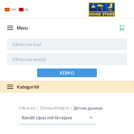
MK
AL
Мenu
KËRKO
Kategoritë
Fillestare
Dhoma fëmijësh
Детски душеци