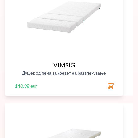
VIMSIG
Душек од пена за кревет на развлекување
140.98 eur