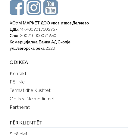
ХОУМ МАРКЕТ ДОО увоз-извоз Делчево
ЕДБ: MK4009017505957
С-ка: 300210000071660
Комерцијална Банка АД Скопје
ул.Звегорска река 2320
ODIKEA
Kontakt
Për Ne
Termat dhe Kushtet
OdIkea Në mediumet
Partnerat
PËR KLIENTËT
Si të blej