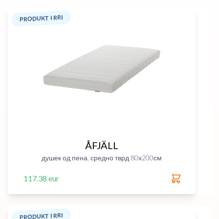
PRODUKT I RRI
ÅFJÄLL
душек од пена, средно тврд 80х200см
117.38 eur
PRODUKT I RRI