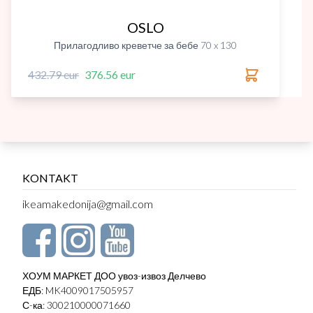
OSLO
Прилагодливо креветче за бебе 70 x 130
432.79 eur
376.56 eur
KONTAKT
ikeamakedonija@gmail.com
ХОУМ МАРКЕТ ДОО увоз-извоз Делчево
ЕДБ: MK4009017505957
С-ка: 300210000071660