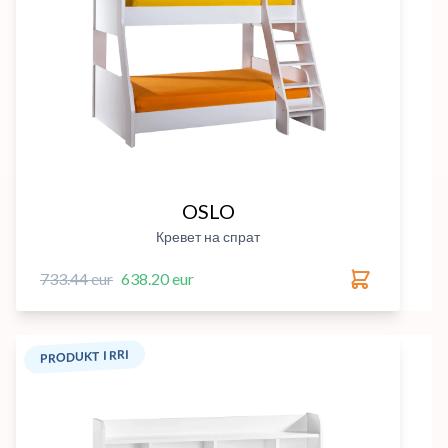
OSLO
Кревет на спрат
733.44 eur
638.20 eur
PRODUKT I RRI