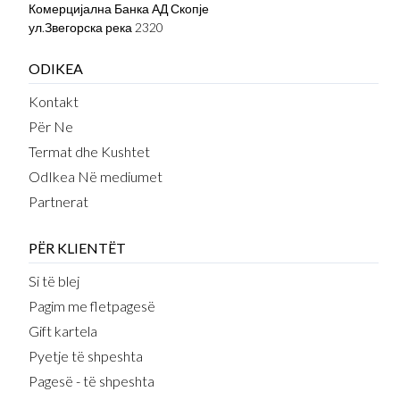
Комерцијална Банка АД Скопје
ул.Звегорска река 2320
ODIKEA
Kontakt
Për Ne
Termat dhe Kushtet
OdIkea Në mediumet
Partnerat
PËR KLIENTËT
Si të blej
Pagim me fletpagesë
Gift kartela
Pyetje të shpeshta
Pagesë - të shpeshta