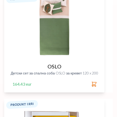
OSLO
Детски сет за спална соба OSLO за кревет 120 x 200
164.43 eur
PRODUKT I RRI