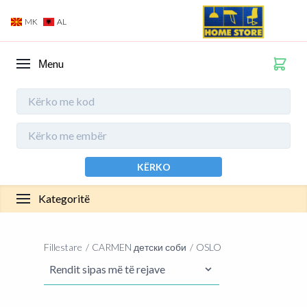
MK
AL
Мenu
KËRKO
Kategoritë
Fillestare
CARMEN детски соби
OSLO