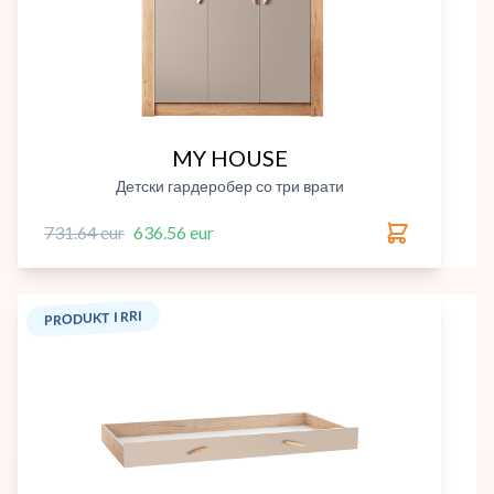
MY HOUSE
Детски гардеробер со три врати
731.64 eur
636.56 eur
PRODUKT I RRI