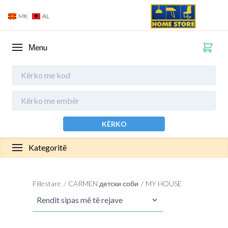
MK
AL
Мenu
KËRKO
Kategoritë
Fillestare
CARMEN детски соби
MY HOUSE