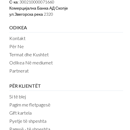
С-ка: 300210000071660
Комерцијална Банка АД Скопје
ул.Звегорска река 2320
ODIKEA
Kontakt
Për Ne
Termat dhe Kushtet
OdIkea Në mediumet
Partnerat
PËR KLIENTËT
Si të blej
Pagim me fletpagesë
Gift kartela
Pyetje të shpeshta
Pagesë - të shpeshta