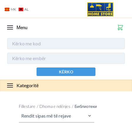
MK
AL
Мenu
KËRKO
Kategoritë
Fillestare
Dhoma e ndënjes
Библиотеки