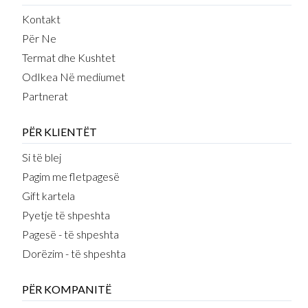
Kontakt
Për Ne
Termat dhe Kushtet
OdIkea Në mediumet
Partnerat
PËR KLIENTËT
Si të blej
Pagim me fletpagesë
Gift kartela
Pyetje të shpeshta
Pagesë - të shpeshta
Dorëzim - të shpeshta
PËR KOMPANITË