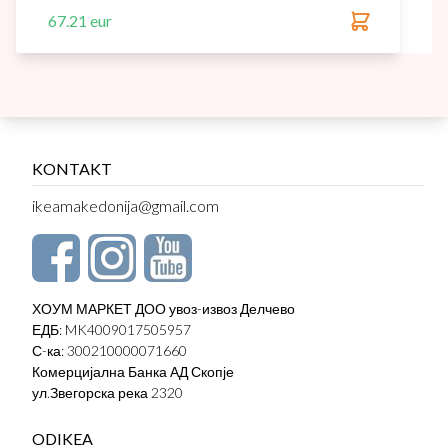
67.21 eur
KONTAKT
ikeamakedonija@gmail.com
ХОУМ МАРКЕТ ДОО увоз-извоз Делчево
ЕДБ: MK4009017505957
С-ка: 300210000071660
Комерцијална Банка АД Скопје
ул.Звегорска река 2320
ODIKEA