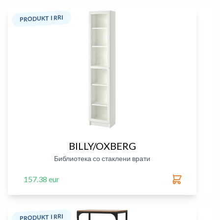
PRODUKT I RRI
BILLY/OXBERG
Библиотека со стаклени врати
157.38 eur
PRODUKT I RRI