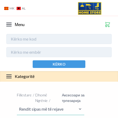
MK
AL
Мenu
KËRKO
Kategoritë
Fillestare
Dhomë
Аксесоари за
Ngrënie
трпезарија