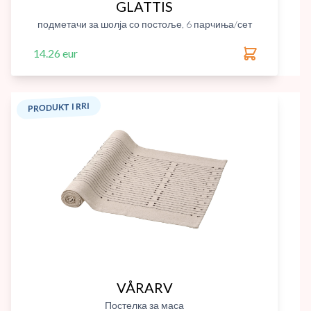
GLATTIS
подметачи за шолја со постоље, 6 парчиња/сет
14.26 eur
PRODUKT I RRI
VÅRARV
Постелка за маса