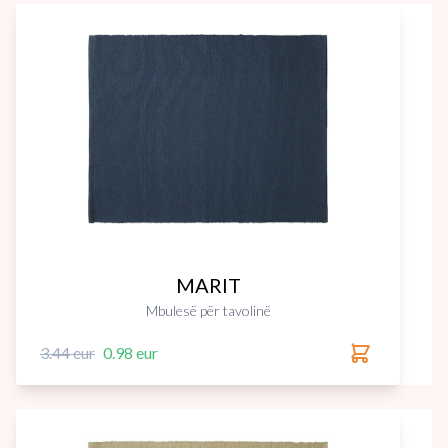
MARIT
Mbulesë për tavolinë
3.44 eur
0.98 eur