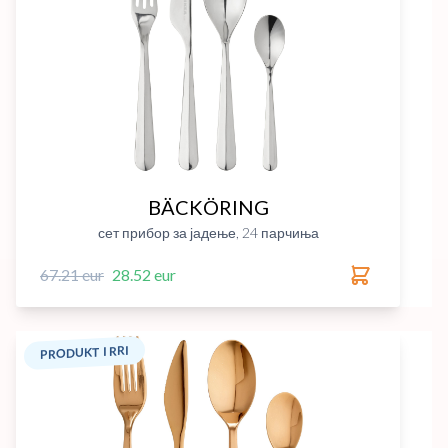
BÄCKÖRING
сет прибор за јадење, 24 парчиња
67.21 eur
28.52 eur
PRODUKT I RRI