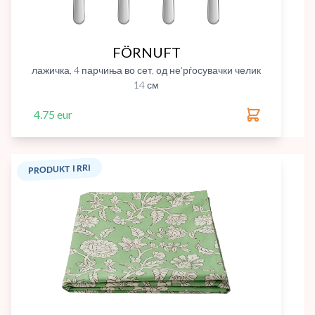
FÖRNUFT
лажичка, 4 парчиња во сет, од не'рѓосувачки челик
14 см
4.75 eur
PRODUKT I RRI