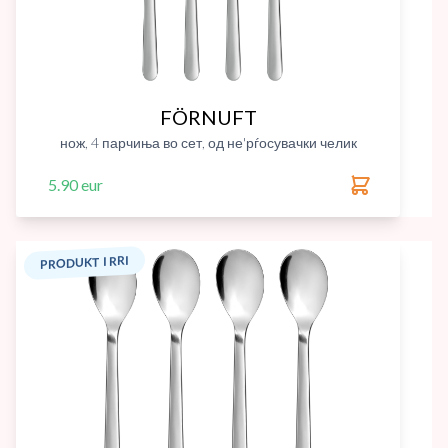
FÖRNUFT
нож, 4 парчиња во сет, од не'рѓосувачки челик
5.90 eur
PRODUKT I RRI