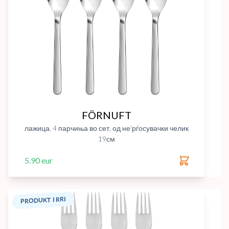
FÖRNUFT
лажица, 4 парчиња во сет, од не'рѓосувачки челик
19см
5.90 eur
PRODUKT I RRI