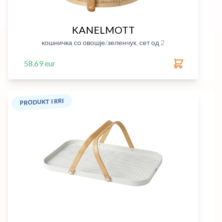
KANELMOTT
кошничка со овошје/зеленчук, сет од 2
58.69 eur
PRODUKT I RRI