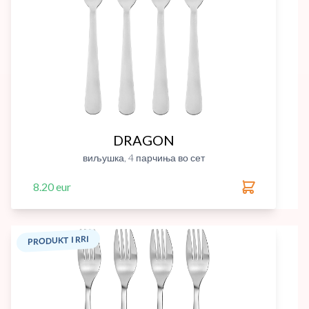
DRAGON
виљушка, 4 парчиња во сет
8.20 eur
PRODUKT I RRI