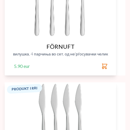
FÖRNUFT
вилушка, 4 парчиња во сет, од не'рѓосувачки челик
5.90 eur
PRODUKT I RRI