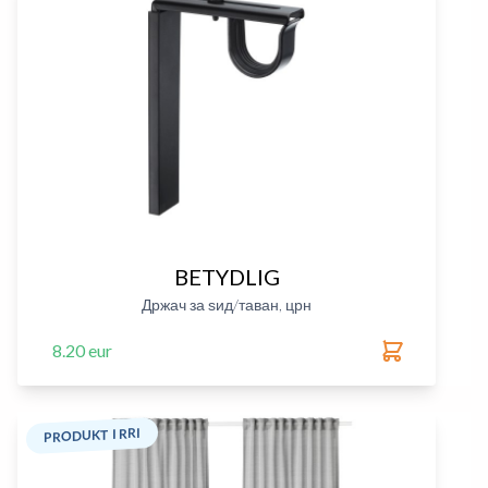
BETYDLIG
Држач за ѕид/таван, црн
8.20 eur
PRODUKT I RRI