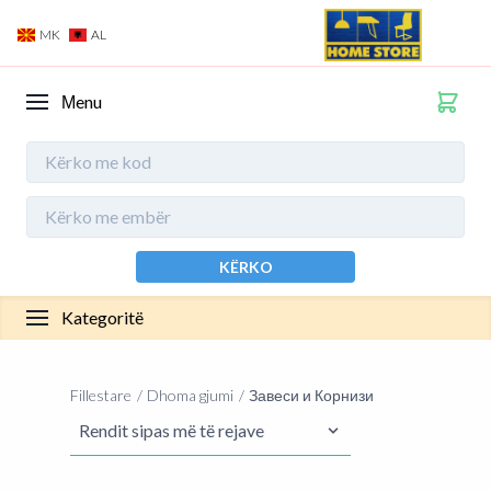
MK
AL
Мenu
KËRKO
Kategoritë
Fillestare
Dhoma gjumi
Завеси и Корнизи