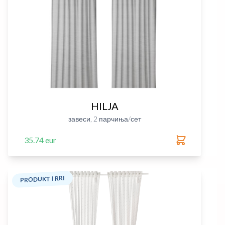
HILJA
завеси, 2 парчиња/сет
35.74 eur
PRODUKT I RRI