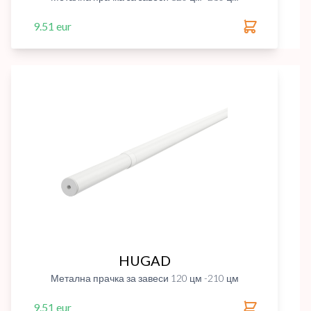
9.51 eur
HUGAD
Метална прачка за завеси 120 цм -210 цм
9.51 eur