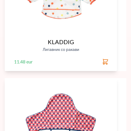
KLADDIG
Лигавник со ракави
11.48 eur