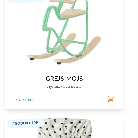
GREJSIMOJS
лулашка за деца
75.57 eur
PRODUKT I RRI