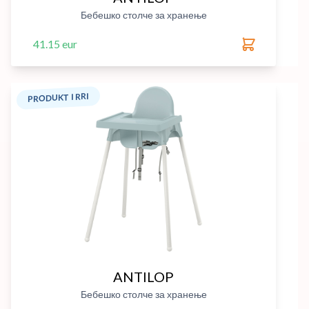
Бебешко столче за хранење
41.15 eur
PRODUKT I RRI
ANTILOP
Бебешко столче за хранење