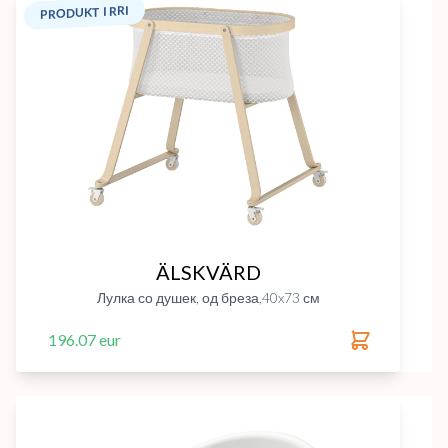
PRODUKT I RRI
ÄLSKVÄRD
Лулка со душек, од бреза,40x73 см
196.07 eur