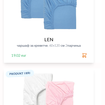
LEN
чаршаф за креветче, 60x120 см 2парчиња
19.02 eur
PRODUKT I RRI