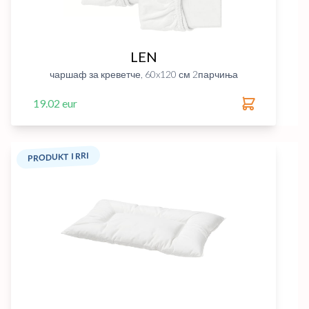
LEN
чаршаф за креветче, 60x120 см 2парчиња
19.02 eur
PRODUKT I RRI