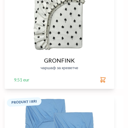
GRONFINK
чаршаф за креветче
9.51 eur
PRODUKT I RRI