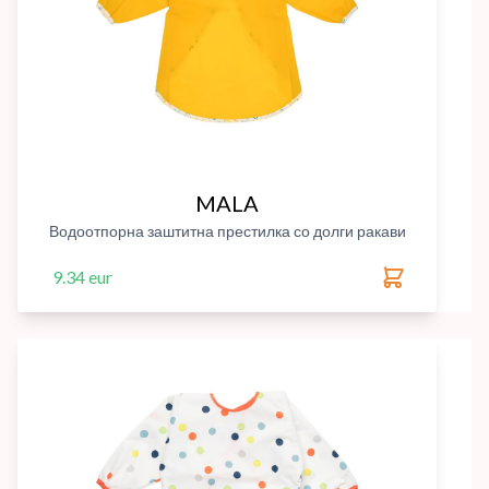
MALA
Водоотпорна заштитна престилка со долги ракави
9.34 eur