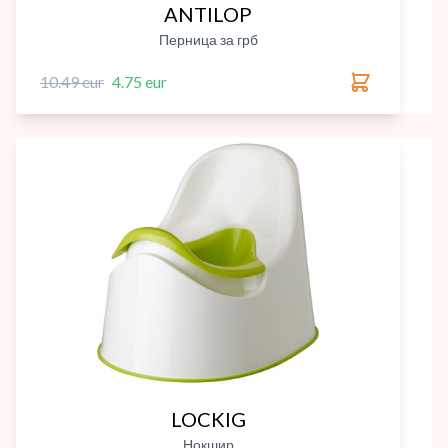
ANTILOP
Перница за грб
10.49 eur
4.75 eur
LOCKIG
Нокшир