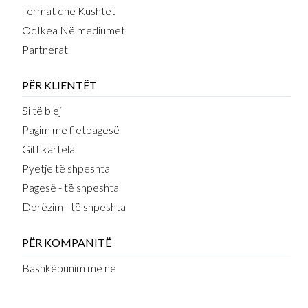
Termat dhe Kushtet
OdIkea Në mediumet
Partnerat
PËR KLIENTËT
Si të blej
Pagim me fletpagesë
Gift kartela
Pyetje të shpeshta
Pagesë - të shpeshta
Dorëzim - të shpeshta
PËR KOMPANITË
Bashkëpunim me ne