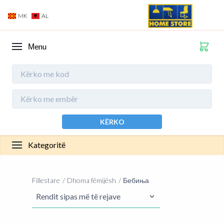
MK
AL
Мenu
KËRKO
Kategoritë
Fillestare
Dhoma fëmijësh
Бебиња