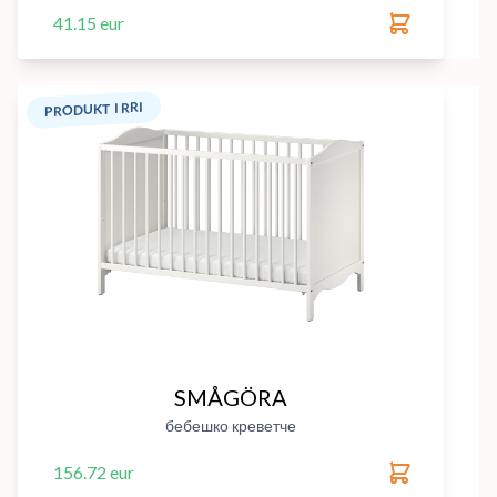
41.15 eur
PRODUKT I RRI
SMÅGÖRA
бебешко креветче
156.72 eur