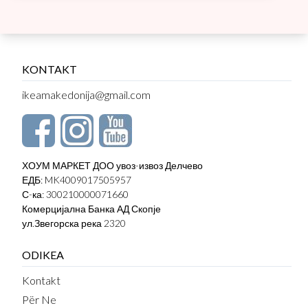
KONTAKT
ikeamakedonija@gmail.com
ХОУМ МАРКЕТ ДОО увоз-извоз Делчево
ЕДБ: MK4009017505957
С-ка: 300210000071660
Комерцијална Банка АД Скопје
ул.Звегорска река 2320
ODIKEA
Kontakt
Për Ne