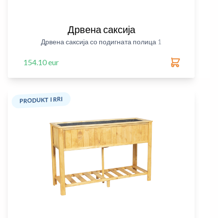
Дрвена саксија
Дрвена саксија со подигната полица 1
154.10 eur
PRODUKT I RRI