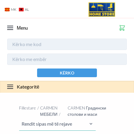
MK
AL
Мenu
KËRKO
Kategoritë
Fillestare
CARMEN
CARMEN Градински
МЕБЕЛИ
столови и маси