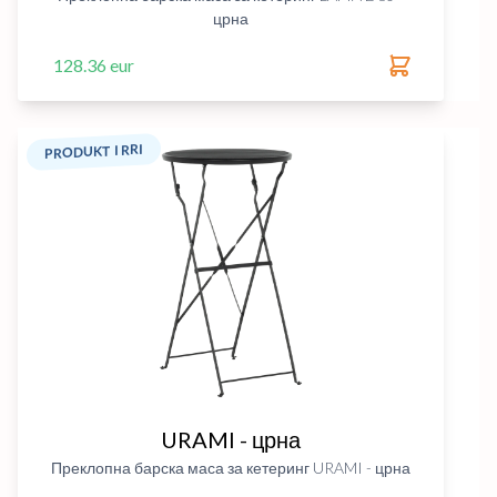
црна
128.36 eur
PRODUKT I RRI
URAMI - црна
Преклопна барска маса за кетеринг URAMI - црна