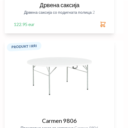
Дрвена саксија
Дрвена саксија со подигната полица 2
122.95 eur
PRODUKT I RRI
Carmen 9806
Преклопна маса за кетеринг Carmen 9806