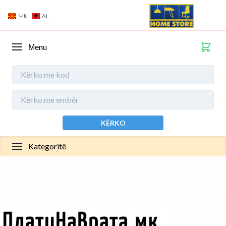
MK
AL
Мenu
KËRKO
Kategoritë