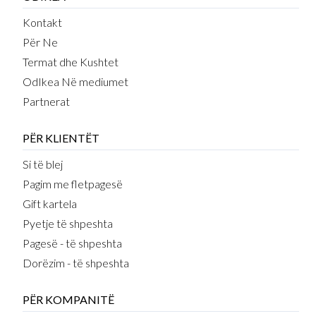
Kontakt
Për Ne
Termat dhe Kushtet
OdIkea Në mediumet
Partnerat
PËR KLIENTËT
Si të blej
Pagim me fletpagesë
Gift kartela
Pyetje të shpeshta
Pagesë - të shpeshta
Dorëzim - të shpeshta
PËR KOMPANITË