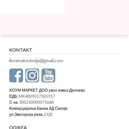
KONTAKT
ikeamakedonija@gmail.com
ХОУМ МАРКЕТ ДОО увоз-извоз Делчево
ЕДБ: MK4009017505957
С-ка: 300210000071660
Комерцијална Банка АД Скопје
ул.Звегорска река 2320
ODIKEA