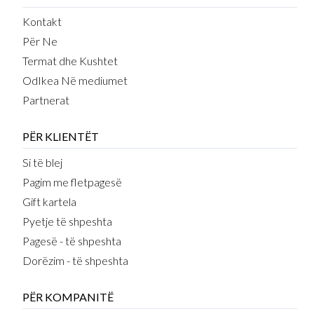
Kontakt
Për Ne
Termat dhe Kushtet
OdIkea Në mediumet
Partnerat
PËR KLIENTËT
Si të blej
Pagim me fletpagesë
Gift kartela
Pyetje të shpeshta
Pagesë - të shpeshta
Dorëzim - të shpeshta
PËR KOMPANITË