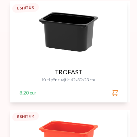
E SHITUR
TROFAST
Kuti për ruajtje 42x30x23 cm
8.20 eur
E SHITUR