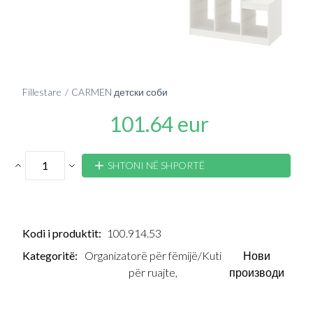
Fillestare
CARMEN детски соби
101.64 eur
SHTONI NË SHPORTË
Kodi i produktit:
100.914.53
Kategoritë:
Organizatorë për fëmijë/Kuti
Нови
për ruajte,
производи