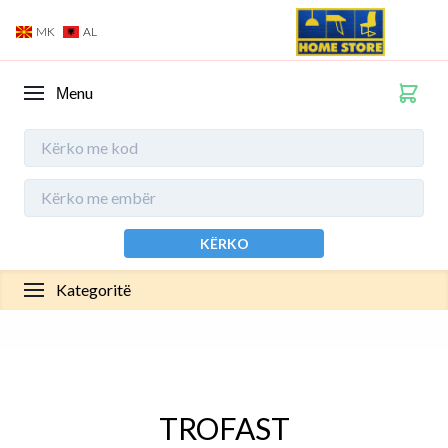
MK
AL
Мenu
KËRKO
Kategoritë
TROFAST