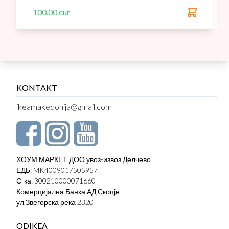
100.00 eur
KONTAKT
ikeamakedonija@gmail.com
ХОУМ МАРКЕТ ДОО увоз-извоз Делчево
ЕДБ: MK4009017505957
С-ка: 300210000071660
Комерцијална Банка АД Скопје
ул.Звегорска река 2320
ODIKEA