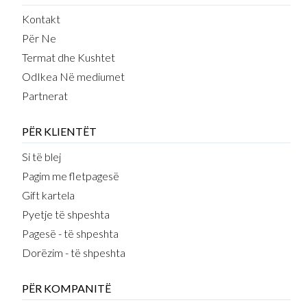
Kontakt
Për Ne
Termat dhe Kushtet
OdIkea Në mediumet
Partnerat
PËR KLIENTËT
Si të blej
Pagim me fletpagesë
Gift kartela
Pyetje të shpeshta
Pagesë - të shpeshta
Dorëzim - të shpeshta
PËR KOMPANITË