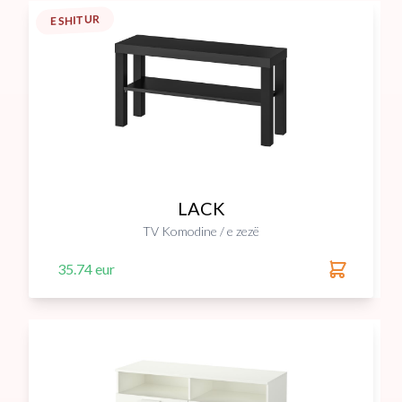
E SHITUR
LACK
TV Komodine / e zezë
35.74 eur