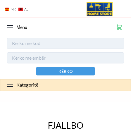
MK
AL
Мenu
KËRKO
Kategoritë
FJALLBO