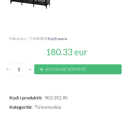
Fillestare
CARMEN Клуб маси
180.33 eur
SHTONI NË SHPORTË
Kodi i produktit:
903.392.90
Kategoritë:
TV-komodina