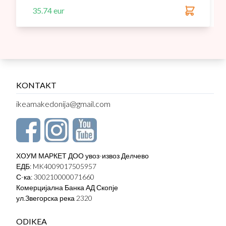
35.74 eur
KONTAKT
ikeamakedonija@gmail.com
ХОУМ МАРКЕТ ДОО увоз-извоз Делчево
ЕДБ: MK4009017505957
С-ка: 300210000071660
Комерцијална Банка АД Скопје
ул.Звегорска река 2320
ODIKEA