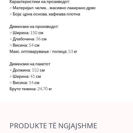
Карактеристики на прозиводот:
> Материјал: челик, , масивно лакирано дрво
> Боја: црна основа, кафеава плотна
Димензии на производот:
> Ширина: 150 см
> Длабочина: 36 см
> Висина: 54 см
Макс. оптоварување / полица: 53 кг
Димензии на пакетот
> Должина: 152 см
> Ширина: 41 см
> Висина: 14 см
Бруто тежина: 24,70 кг
PRODUKTE TË NGJAJSHME