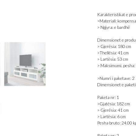
Karakteristikat e pr
>Materiali: kompensat
> Ngjyra: e bardhë
Dimensionet e produk
> Gjerësia: 180 cm
>Thellësia: 41 cm
> Lartësia: 53 cm
> Maksimumi. pesha: 
>Numri i paketave: 2
Dimensionet e paketi
Paketa nr: 1
>Gjatësia: 182 cm
> Gjerësia: 41 cm
> Lartësia: 6 cm
Pesha bruto: 24.00 k
Paketa nr: 2