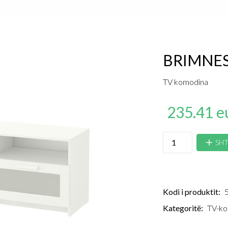
BRIMNE
TV komodina
235.41 e
SHT
Kodi i produktit:
Kategoritë:
TV-ko