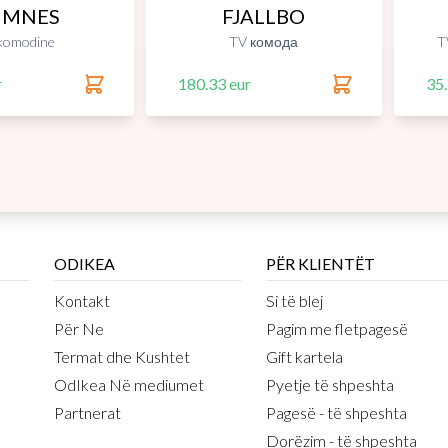
IMNES
FJALLBO
komodine
TV комода
T
r
180.33 eur
35.
ODIKEA
PËR KLIENTËT
Kontakt
Si të blej
Për Ne
Pagim me fletpagesë
Termat dhe Kushtet
Gift kartela
OdIkea Në mediumet
Pyetje të shpeshta
Partnerat
Pagesë - të shpeshta
Dorëzim - të shpeshta