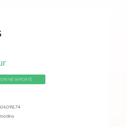
S
ur
ONI NË SHPORTË
504.098.74
modina