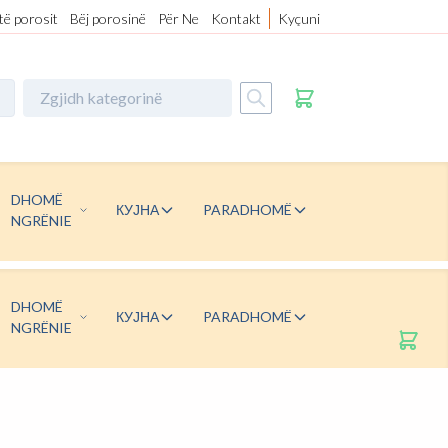
 të porosit
Bëj porosinë
Për Ne
Kontakt
Kyçuni
DHOMË
КУЈНА
PARADHOMË
NGRËNIE
DHOMË
КУЈНА
PARADHOMË
NGRËNIE