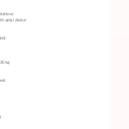
odukteve:
ë, qelq i zbutur
tit:
30 kg
mit:
g