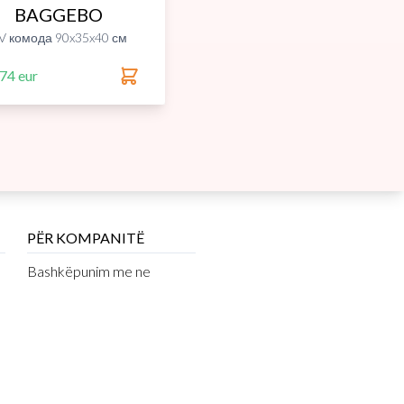
BAGGEBO
V комода 90x35x40 см
74 eur
PËR KOMPANITË
Bashkëpunim me ne