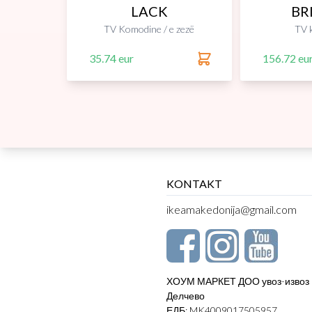
LACK
BR
TV Komodine / e zezë
TV 
35.74 eur
156.72 eu
KONTAKT
ikeamakedonija@gmail.com
ХОУМ МАРКЕТ ДОО увоз-извоз
Делчево
ЕДБ: MK4009017505957