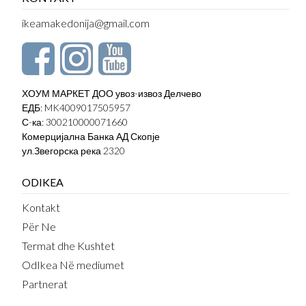
ikeamakedonija@gmail.com
ХОУМ МАРКЕТ ДОО увоз-извоз Делчево
ЕДБ: MK4009017505957
С-ка: 300210000071660
Комерцијална Банка АД Скопје
ул.Звегорска река 2320
ODIKEA
Kontakt
Për Ne
Termat dhe Kushtet
OdIkea Në mediumet
Partnerat