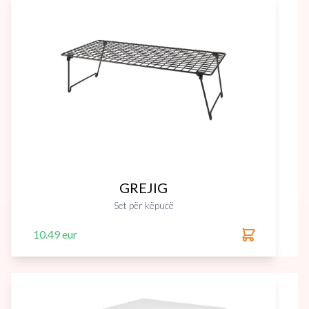
GREJIG
Set për këpucë
10.49 eur