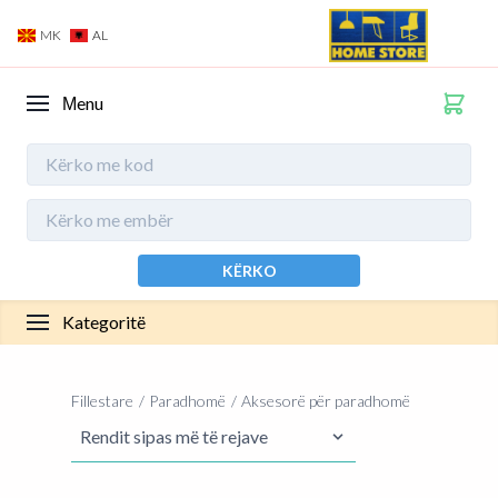
MK
AL
Мenu
KËRKO
Kategoritë
Fillestare
Paradhomë
Aksesorë për paradhomë