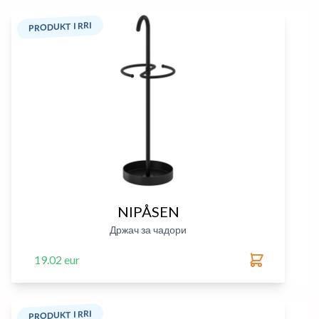
PRODUKT I RRI
NIPÅSEN
Држач за чадори
19.02 eur
PRODUKT I RRI