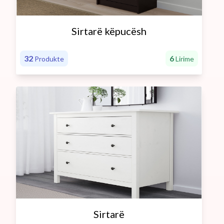
Sirtarë këpucësh
32
6
Produkte
Lirime
Sirtarë