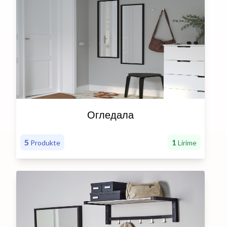
Огледала
5
1
Produkte
Lirime