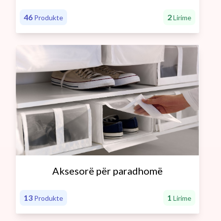
46
2
Produkte
Lirime
Aksesorë për paradhomë
13
1
Produkte
Lirime