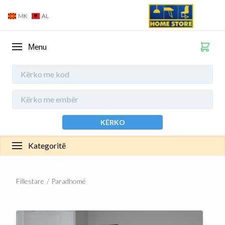
MK
AL
Мenu
KËRKO
Kategoritë
Fillestare
Paradhomë