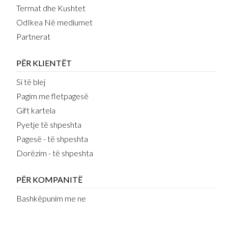
Termat dhe Kushtet
OdIkea Në mediumet
Partnerat
PËR KLIENTËT
Si të blej
Pagim me fletpagesë
Gift kartela
Pyetje të shpeshta
Pagesë - të shpeshta
Dorëzim - të shpeshta
PËR KOMPANITË
Bashkëpunim me ne