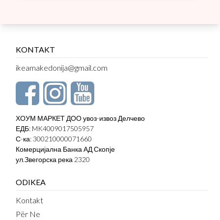
KONTAKT
ikeamakedonija@gmail.com
ХОУМ МАРКЕТ ДОО увоз-извоз Делчево
ЕДБ: MK4009017505957
С-ка: 300210000071660
Комерцијална Банка АД Скопје
ул.Звегорска река 2320
ODIKEA
Kontakt
Për Ne