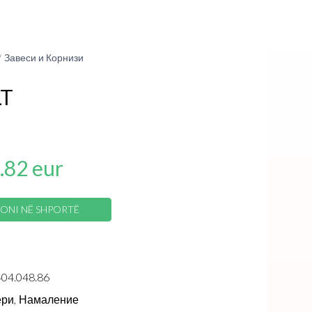
Завеси и Корнизи
LT
.82 eur
ONI NË SHPORTË
404.048.86
ри,
Намаление