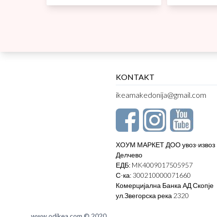
KONTAKT
ikeamakedonija@gmail.com
ХОУМ МАРКЕТ ДОО увоз-извоз
Делчево
ЕДБ: MK4009017505957
С-ка: 300210000071660
Комерцијална Банка АД Скопје
ул.Звегорска река 2320
www.odikea.com © 2020