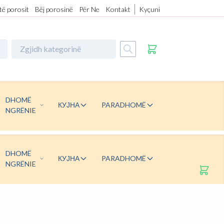
 të porosit
Bëj porosinë
Për Ne
Kontakt
Kyçuni
DHOMË
КУЈНА
PARADHOMË
NGRËNIE
DHOMË
КУЈНА
PARADHOMË
NGRËNIE