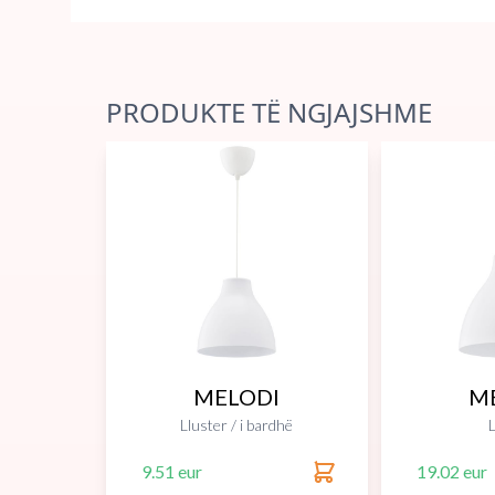
PRODUKTE TË NGJAJSHME
MELODI
M
Lluster / i bardhë
L
9.51 eur
19.02 eur