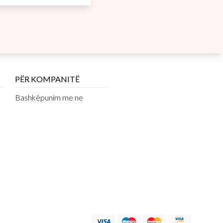
PËR KOMPANITË
Bashkëpunim me ne