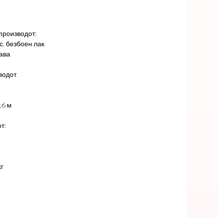
производот:
с, безбоен лак
еава
водот
,6 м
т:
кг