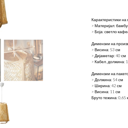
Карактеристики на 
> Материјал: бамбу
> Боја: светло каф
Димензии на произ
> Висина: 53 см
> Дијаметар: 40 см
> Кабел, должина: 1
Димензии на пакето
> Должина: 54 см
> Ширина: 42 см
> Висина: 11 см
Бруто тежина: 0,65 