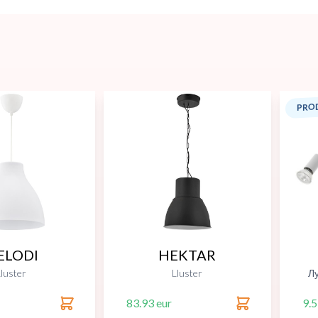
PROD
ELODI
HEKTAR
luster
Lluster
Л
83.93 eur
9.5