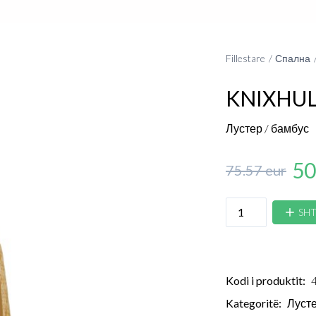
Fillestare
Спална
KNIXHU
Лустер / бамбус
50
75.57 eur
SHT
Kodi i produktit:
Kategoritë:
Лусте