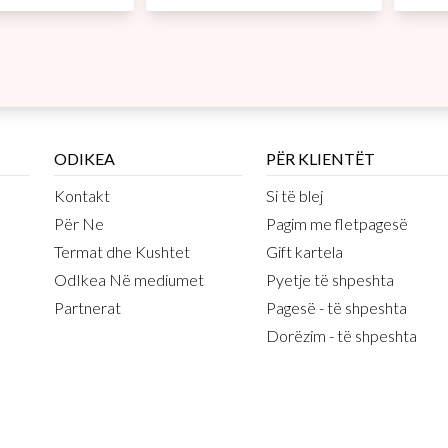
ODIKEA
PËR KLIENTËT
Kontakt
Si të blej
Për Ne
Pagim me fletpagesë
Termat dhe Kushtet
Gift kartela
OdIkea Në mediumet
Pyetje të shpeshta
Partnerat
Pagesë - të shpeshta
Dorëzim - të shpeshta