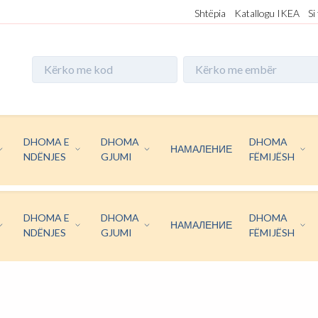
Shtëpia
Katallogu IKEA
Si
DHOMA E
DHOMA
DHOMA
НАМАЛЕНИЕ
NDËNJES
GJUMI
FËMIJËSH
DHOMA E
DHOMA
DHOMA
НАМАЛЕНИЕ
NDËNJES
GJUMI
FËMIJËSH