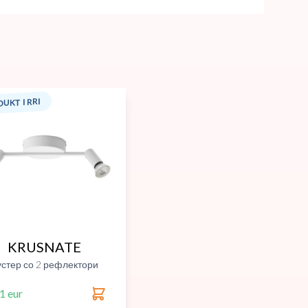
UKT I RRI
KRUSNATE
устер со 2 рефлектори
1 eur