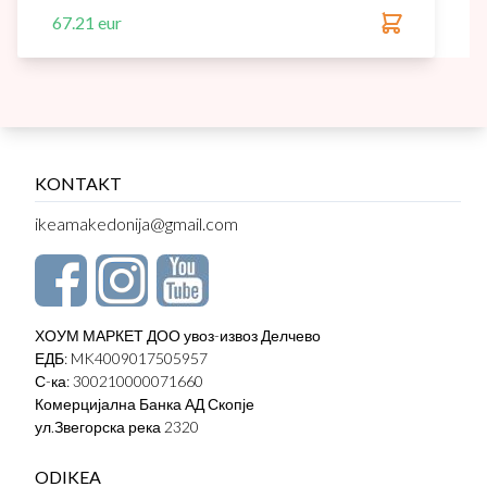
67.21 eur
KONTAKT
ikeamakedonija@gmail.com
ХОУМ МАРКЕТ ДОО увоз-извоз Делчево
ЕДБ: MK4009017505957
С-ка: 300210000071660
Комерцијална Банка АД Скопје
ул.Звегорска река 2320
ODIKEA