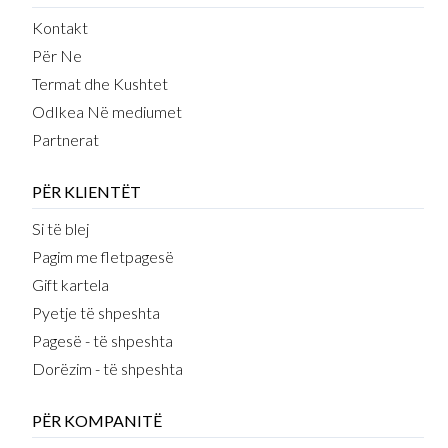
Kontakt
Për Ne
Termat dhe Kushtet
OdIkea Në mediumet
Partnerat
PËR KLIENTËT
Si të blej
Pagim me fletpagesë
Gift kartela
Pyetje të shpeshta
Pagesë - të shpeshta
Dorëzim - të shpeshta
PËR KOMPANITË