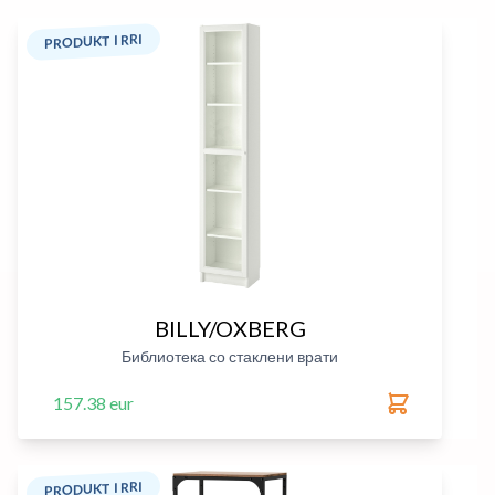
PRODUKT I RRI
BILLY/OXBERG
Библиотека со стаклени врати
157.38 eur
PRODUKT I RRI