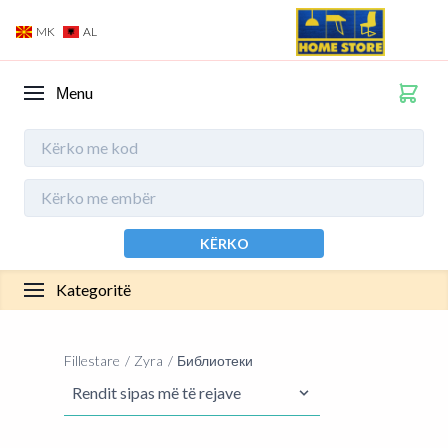
MK
AL
Мenu
KËRKO
Kategoritë
Fillestare
Zyra
Библиотеки