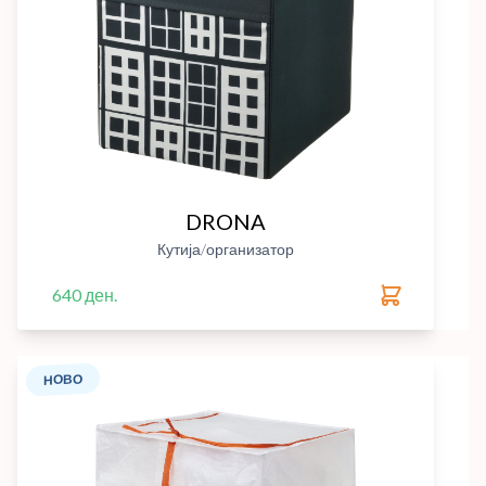
DRONA
Кутија/организатор
640 ден.
НОВО