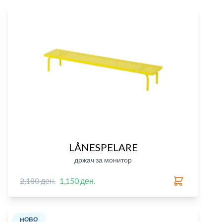
LÅNESPELARE
држач за монитор
2,180 ден.
1,150 ден.
НОВО