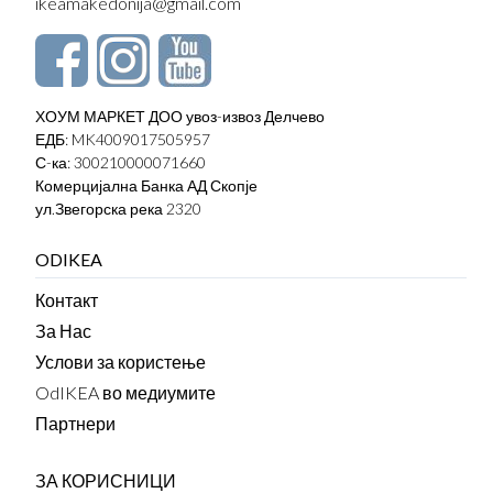
ikeamakedonija@gmail.com
ХОУМ МАРКЕТ ДОО увоз-извоз Делчево
ЕДБ: MK4009017505957
С-ка: 300210000071660
Комерцијална Банка АД Скопје
ул.Звегорска река 2320
ODIKEA
Контакт
За Нас
Услови за користење
OdIKEA во медиумите
Партнери
ЗА КОРИСНИЦИ