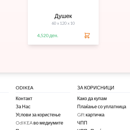
Душек
60 x 120 x 10
4,520 ден.
ODIKEA
ЗА КОРИСНИЦИ
Контакт
Како да купам
За Нас
Плаќање со уплатница
Услови за користење
Gift картичка
OdIKEA во медиумите
ЧПП