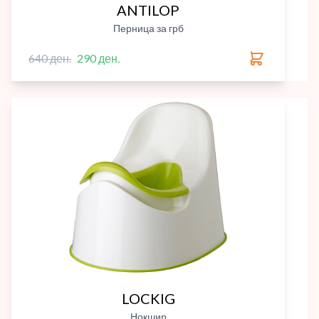
ANTILOP
Перница за грб
640 ден.
290 ден.
LOCKIG
Нокшир