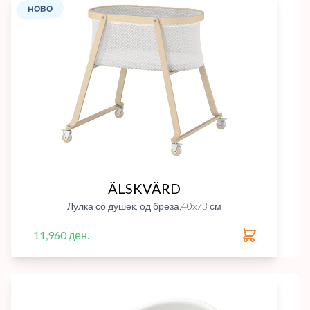
НОВО
ÄLSKVÄRD
Лулка со душек, од бреза,40x73 см
11,960 ден.