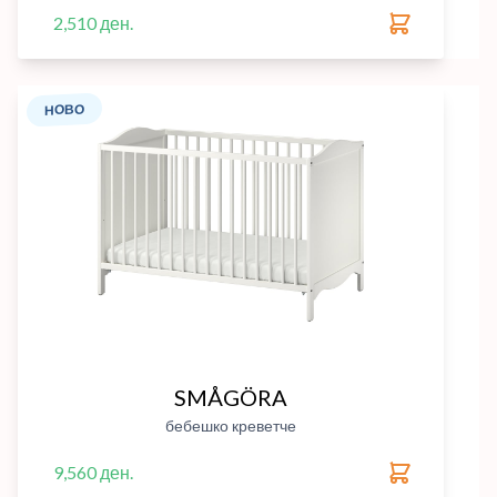
2,510 ден.
НОВО
SMÅGÖRA
бебешко креветче
9,560 ден.