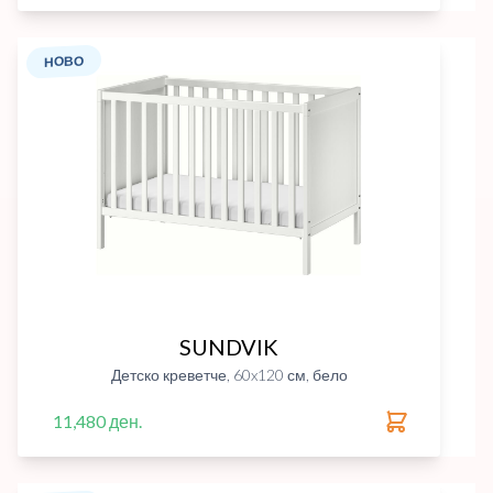
НОВО
SUNDVIK
Детско креветче, 60x120 см, бело
11,480 ден.