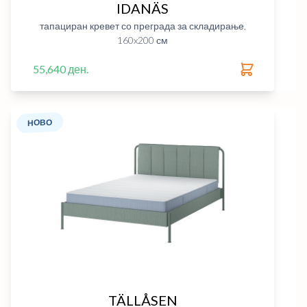
IDANÄS
тапациран кревет со преграда за складирање,
160x200 см
55,640 ден.
НОВО
TÄLLÅSEN