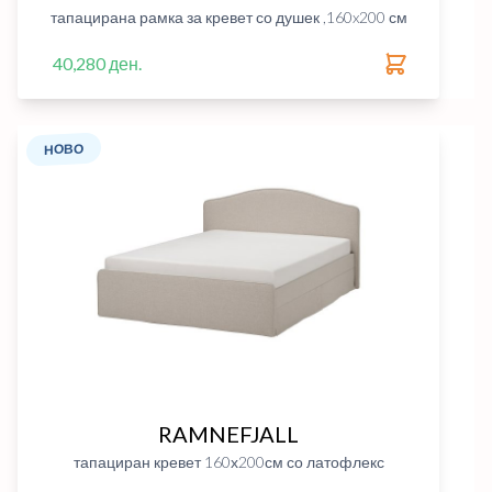
тапацирана рамка за кревет со душек ,160x200 см
40,280 ден.
НОВО
RAMNEFJALL
тапациран кревет 160х200см со латофлекс