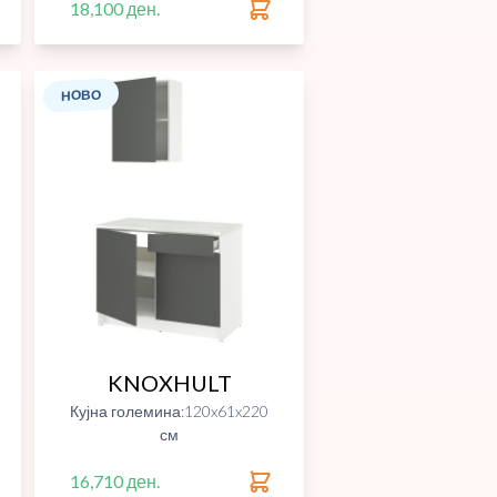
18,100 ден.
НОВО
KNOXHULT
Кујна големина:120x61x220
см
16,710 ден.