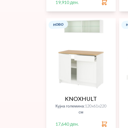
19,910 ден.
НОВО
KNOXHULT
Кујна големина:120x61x220
см
17,640 ден.