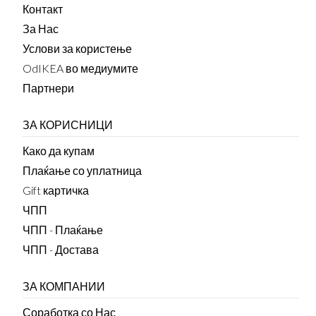
Контакт
За Нас
Услови за користење
OdIKEA во медиумите
Партнери
ЗА КОРИСНИЦИ
Како да купам
Плаќање со уплатница
Gift картичка
ЧПП
ЧПП - Плаќање
ЧПП - Достава
ЗА КОМПАНИИ
Соработка со Нас