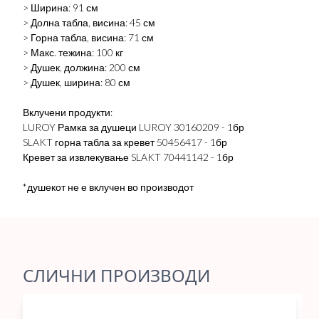
> Ширина: 91 см
> Долна табла, висина: 45 см
> Горна табла, висина: 71 см
> Макс. тежина: 100 кг
> Душек, должина: 200 см
> Душек, ширина: 80 см
Вклучени продукти:
LUROY Рамка за душеци LUROY 30160209 - 1бр
SLAKT горна табла за кревет 50456417 - 1бр
Кревет за извлекување SLAKT 70441142 - 1бр
*душекот не е вклучен во производот
СЛИЧНИ ПРОИЗВОДИ