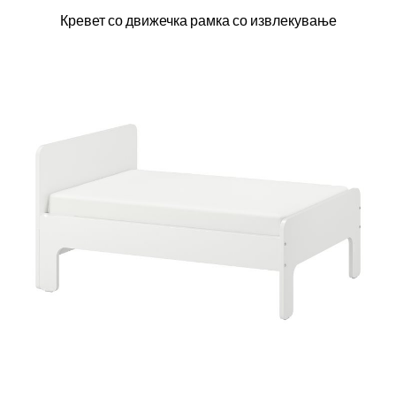
Кревет со движечка рамка со извлекување