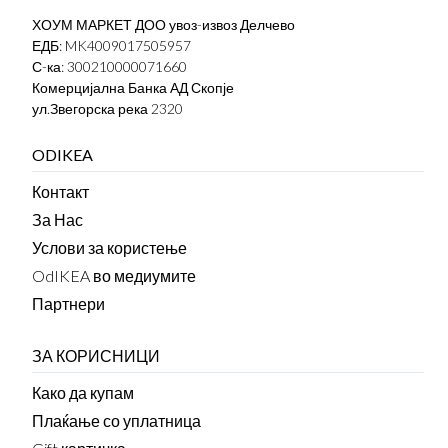
ХОУМ МАРКЕТ ДОО увоз-извоз Делчево
ЕДБ: MK4009017505957
С-ка: 300210000071660
Комерцијална Банка АД Скопје
ул.Звегорска река 2320
ODIKEA
Контакт
За Нас
Услови за користење
OdIKEA во медиумите
Партнери
ЗА КОРИСНИЦИ
Како да купам
Плаќање со уплатница