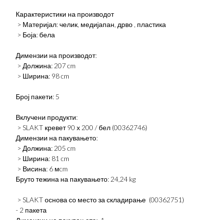
Карактеристики на производот
> Материјал: челик, медијапан, дрво , пластика
> Боја: бела
Димензии на производот:
> Должина: 207 cm
> Ширина: 98 cm
Број пакети: 5
Вклучени продукти:
> SLAKT кревет 90 х 200 / бел (00362746)
Димензии на пакувањето:
> Должина: 205 cm
> Ширина: 81 cm
> Висина: 6 мcm
Бруто тежина на пакувањето: 24,24 kg
> SLAKT основа со место за складирање (00362751)
- 2 пакета