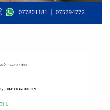
омбинација кујни
екување со латофлекс
ен.