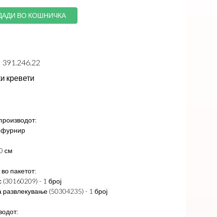
ДАДИ ВО КОШНИЧКА
391.246.22
и кревети
производот:
, фурнир
0 см
во пакетот:
(30160209) - 1 број
 развлекување (50304235) - 1 број
водот: