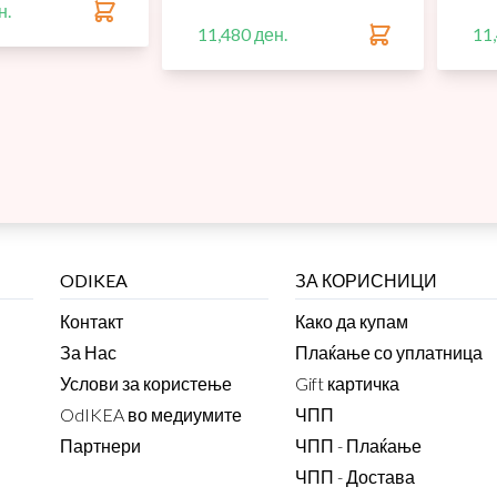
н.
11,480 ден.
11
ODIKEA
ЗА КОРИСНИЦИ
Контакт
Како да купам
За Нас
Плаќање со уплатница
Услови за користење
Gift картичка
OdIKEA во медиумите
ЧПП
Партнери
ЧПП - Плаќање
ЧПП - Достава