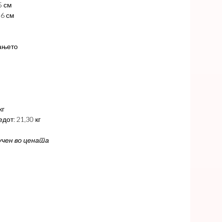
5 см
06 см
ањето
кг
дот: 21,30 кг
учен во цената