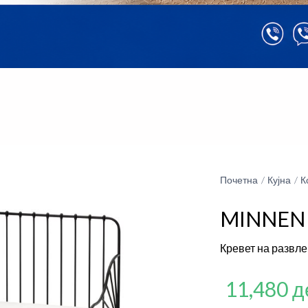
Почетна
Кујна
К
MINNEN
Кревет на развл
11,480 д