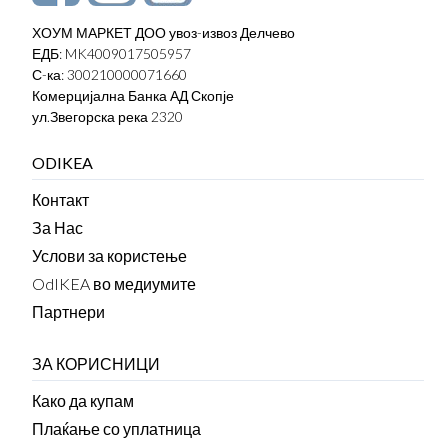
ХОУМ МАРКЕТ ДОО увоз-извоз Делчево
ЕДБ: MK4009017505957
С-ка: 300210000071660
Комерцијална Банка АД Скопје
ул.Звегорска река 2320
ODIKEA
Контакт
За Нас
Услови за користење
OdIKEA во медиумите
Партнери
ЗА КОРИСНИЦИ
Како да купам
Плаќање со уплатница