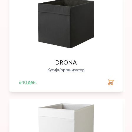
DRONA
Кутија/организатор
640 ден.