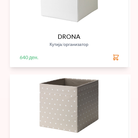
DRONA
Кутија/организатор
640 ден.