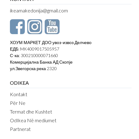
ikeamakedonija@gmail.com
ХОУМ МАРКЕТ ДОО увоз-извоз Делчево
ЕДБ: MK4009017505957
С-ка: 300210000071660
Комерцијална Банка АД Скопје
ул.Звегорска река 2320
ODIKEA
Kontakt
Për Ne
Termat dhe Kushtet
OdIkea Në mediumet
Partnerat