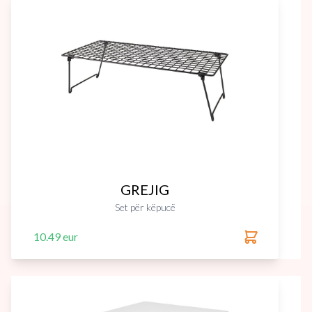
GREJIG
Set për këpucë
10.49 eur