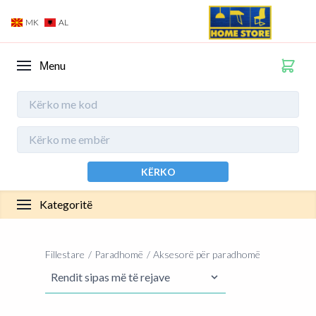
MK
AL
Мenu
KËRKO
Kategoritë
Fillestare
Paradhomë
Aksesorë për paradhomë