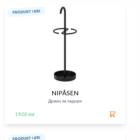
PRODUKT I RRI
NIPÅSEN
Држач за чадори
19.02 eur
PRODUKT I RRI