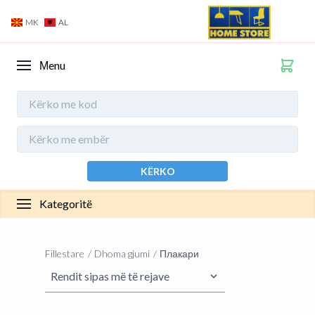
MK
AL
Мenu
KËRKO
Kategoritë
Fillestare
Dhoma gjumi
Плакари