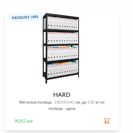
PRODUKT I RRI
HARD
Метална полица -180x90x40 см, до 130 кг по
полица - црна
90.82 eur