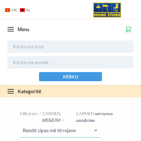
MK
AL
Мenu
KËRKO
Kategoritë
Fillestare
CARMEN
CARMEN метални
МЕБЕЛИ
шкафови