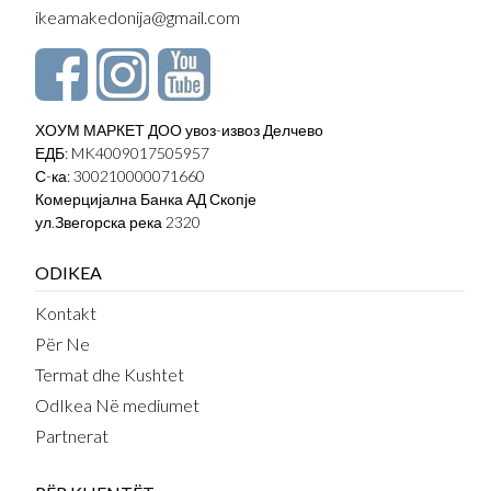
ikeamakedonija@gmail.com
ХОУМ МАРКЕТ ДОО увоз-извоз Делчево
ЕДБ: MK4009017505957
С-ка: 300210000071660
Комерцијална Банка АД Скопје
ул.Звегорска река 2320
ODIKEA
Kontakt
Për Ne
Termat dhe Kushtet
OdIkea Në mediumet
Partnerat