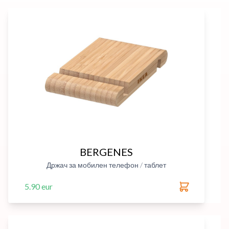
BERGENES
Држач за мобилен телефон / таблет
5.90 eur