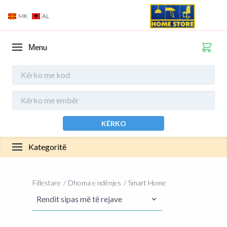
MK
AL
Мenu
KËRKO
Kategoritë
Fillestare
Dhoma e ndënjes
Smart Home