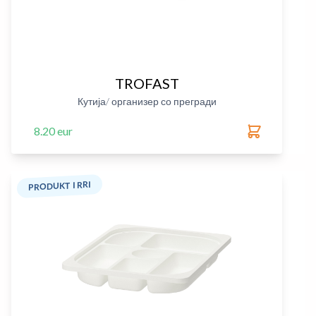
TROFAST
Кутија/ организер со прегради
8.20 eur
PRODUKT I RRI