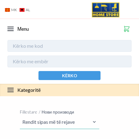
MK
AL
Мenu
KËRKO
Kategoritë
Fillestare
Нови производи