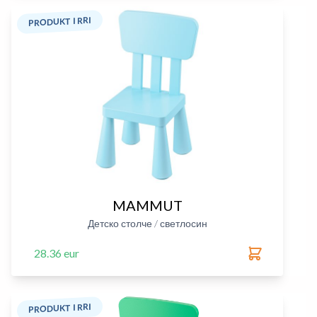
PRODUKT I RRI
MAMMUT
Детско столче / светлосин
28.36 eur
PRODUKT I RRI