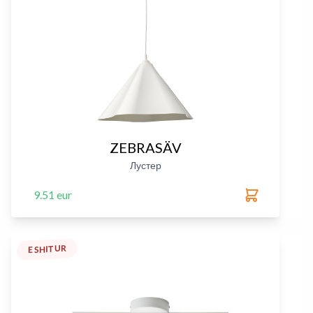
ZEBRASÄV
Лустер
9.51 eur
E SHITUR