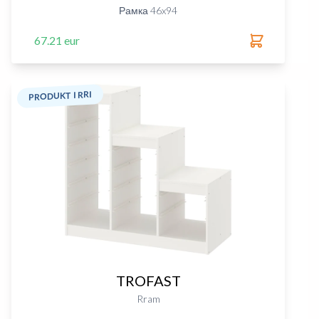
Рамка 46x94
67.21 eur
PRODUKT I RRI
TROFAST
Rram