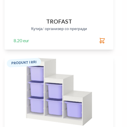
TROFAST
Кутија/ организер со прегради
8.20 eur
PRODUKT I RRI