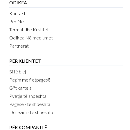
ODIKEA
Kontakt
Për Ne
Termat dhe Kushtet
OdIkea Në mediumet
Partnerat
PËR KLIENTËT
Si të blej
Pagim me fletpagesë
Gift kartela
Pyetje të shpeshta
Pagesë - të shpeshta
Dorëzim - të shpeshta
PËR KOMPANITË