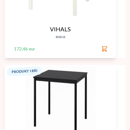
VIHALS
маса
172.46 eur
PRODUKT I RRI