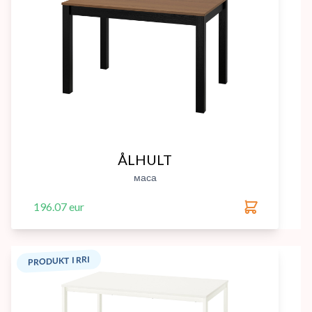
ÅLHULT
маса
196.07 eur
PRODUKT I RRI