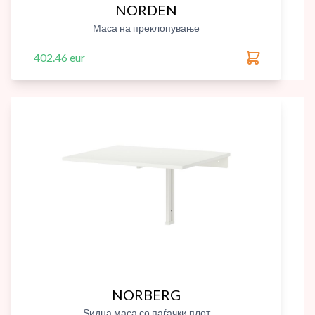
NORDEN
Маса на преклопување
402.46 eur
NORBERG
Ѕидна маса со паѓачки плот