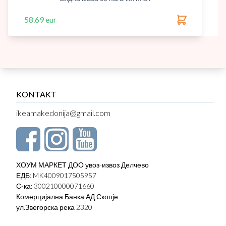
58.69 eur
KONTAKT
ikeamakedonija@gmail.com
ХОУМ МАРКЕТ ДОО увоз-извоз Делчево
ЕДБ: MK4009017505957
С-ка: 300210000071660
Комерцијална Банка АД Скопје
ул.Звегорска река 2320