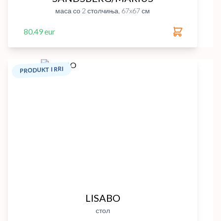
маса со 2 столчиња, 67x67 см
80.49 eur
PRODUKT I RRI
LISABO
стол