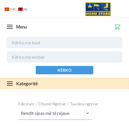
MK
AL
Мenu
KËRKO
Kategoritë
Fillestare
Dhomë Ngrënie
Tavolina ngrënie