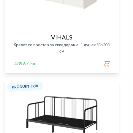
VIHALS
Кревет со простор за складирање, 1 душек 80x200
см
439.67 eur
PRODUKT I RRI