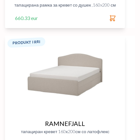
тапацирана рамка за кревет со душек ,160x200 см
660.33 eur
PRODUKT I RRI
RAMNEFJALL
тапациран кревет 160х200см со латофлекс