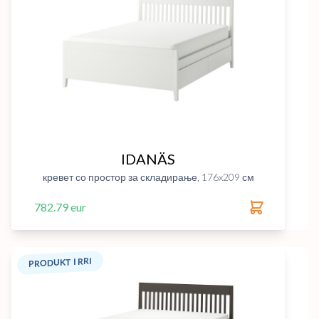
IDANÄS
кревет со простор за складирање, 176x209 см
782.79 eur
PRODUKT I RRI