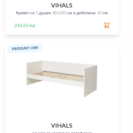
VIHALS
Кревет со 1 душек, 80x200 см и дебелина: 10 см
242.62 eur
PRODUKT I RRI
VIHALS
основа за кревет со латофлекс