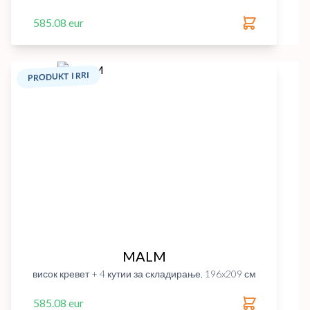
585.08 eur
PRODUKT I RRI
MALM
висок кревет + 4 кутии за складирање, 196x209 см
585.08 eur