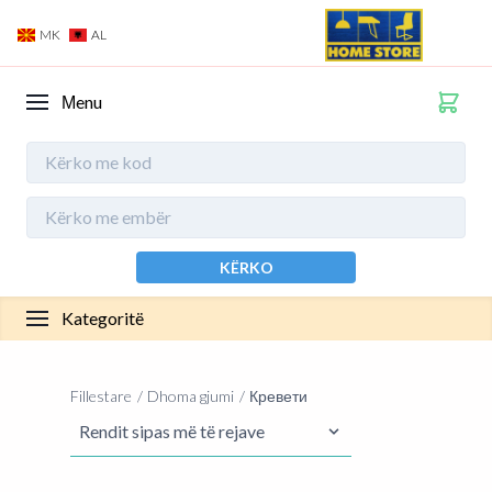
MK
AL
Мenu
KËRKO
Kategoritë
Fillestare
Dhoma gjumi
Кревети