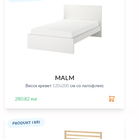
MALM
Висок кревет 120x200 см со латофлекс
280.82 eur
PRODUKT I RRI