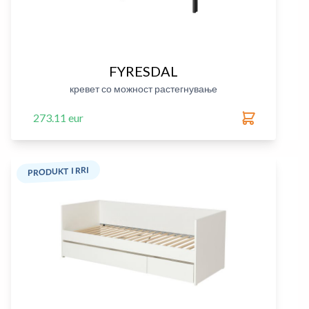
FYRESDAL
кревет со можност растегнување
273.11 eur
PRODUKT I RRI