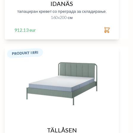
IDANÄS
тапациран кревет со преграда за складирање,
160x200 см
912.13 eur
PRODUKT I RRI
TÄLLÅSEN