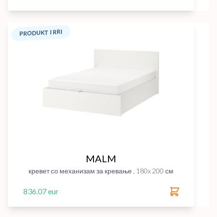
PRODUKT I RRI
MALM
кревет со механизам за кревање , 180x 200 см
836.07 eur