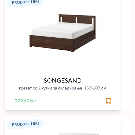
PRODUKT I RRI
SONGESAND
кревет со 2 кутии за складирање, 153x207 см
379.67 eur
PRODUKT I RRI