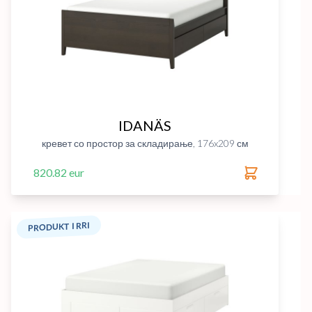
IDANÄS
кревет со простор за складирање, 176x209 см
820.82 eur
PRODUKT I RRI