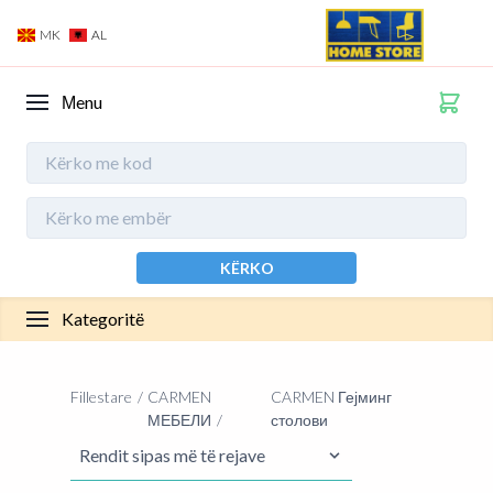
MK
AL
Мenu
KËRKO
Kategoritë
Fillestare
CARMEN
CARMEN Гејминг
МЕБЕЛИ
столови