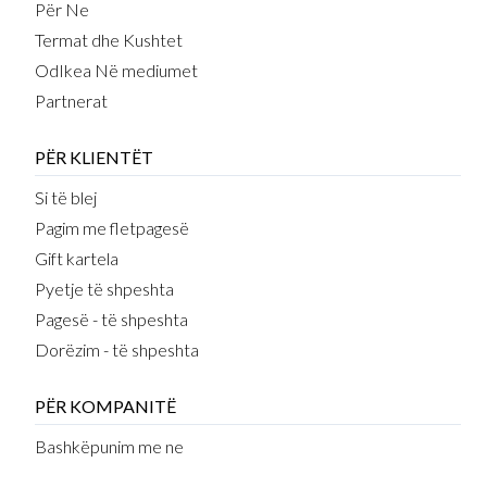
Për Ne
Termat dhe Kushtet
OdIkea Në mediumet
Partnerat
PËR KLIENTËT
Si të blej
Pagim me fletpagesë
Gift kartela
Pyetje të shpeshta
Pagesë - të shpeshta
Dorëzim - të shpeshta
PËR KOMPANITË
Bashkëpunim me ne