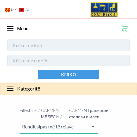
MK
AL
Мenu
KËRKO
Kategoritë
Fillestare
CARMEN
CARMEN Градински
МЕБЕЛИ
столови и маси