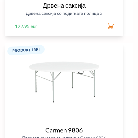
Дрвена саксија
Дрвена саксија со подигната полица 2
122.95 eur
PRODUKT I RRI
Carmen 9806
Преклопна маса за кетеринг Carmen 9806