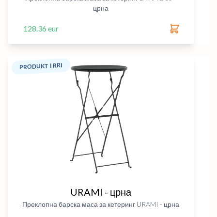
црна
128.36 eur
PRODUKT I RRI
URAMI - црна
Преклопна барска маса за кетеринг URAMI - црна