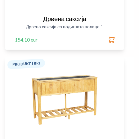
Дрвена саксија
Дрвена саксија со подигната полица 1
154.10 eur
PRODUKT I RRI