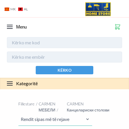
MK
AL
Мenu
KËRKO
Kategoritë
Fillestare
CARMEN
CARMEN
МЕБЕЛИ
Канцелариски столови