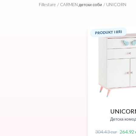
Fillestare
CARMEN детски соби
UNICORN
PRODUKT I RRI
UNICOR
Детска комо
304.43 eur
264.92 