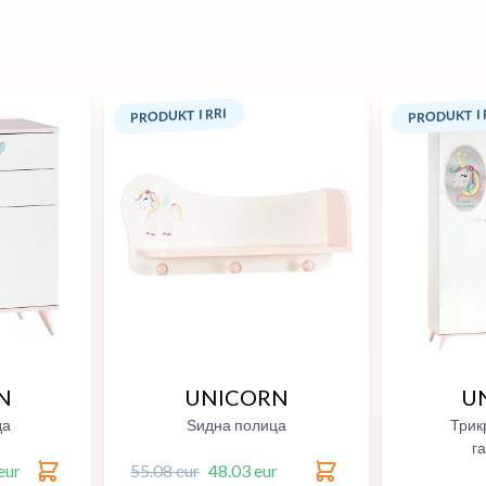
PRODUKT I RRI
PRODUKT I 
N
UNICORN
U
да
Ѕидна полица
Трик
г
eur
55.08 eur
48.03 eur