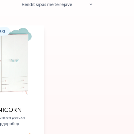
RRI
NICORN
рилен детски
ардеробер