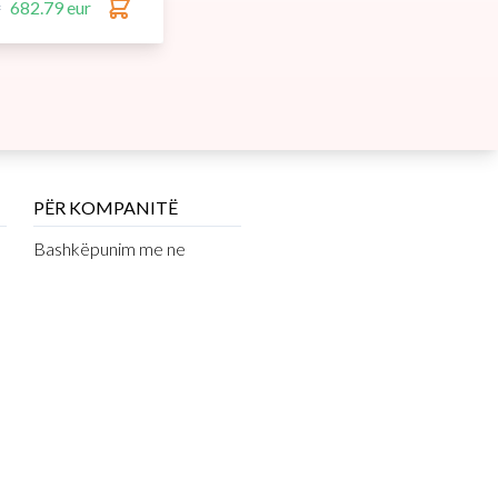
r
682.79 eur
PËR KOMPANITË
Bashkëpunim me ne