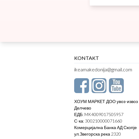
KONTAKT
ikeamakedonija@gmail.com
ХОУМ МАРКЕТ ДОО увоз-извоз
Делчево
ЕДБ: MK4009017505957
С-ка: 300210000071660
Комерцијална Банка АД Скопје
ул.Звегорска река 2320