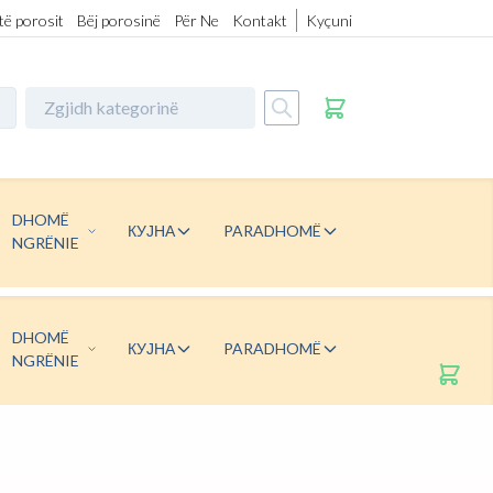
 të porosit
Bëj porosinë
Për Ne
Kontakt
Kyçuni
DHOMË
КУЈНА
PARADHOMË
NGRËNIE
DHOMË
КУЈНА
PARADHOMË
NGRËNIE