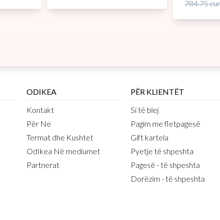
784.75 eu
ODIKEA
PËR KLIENTËT
Kontakt
Si të blej
Për Ne
Pagim me fletpagesë
Termat dhe Kushtet
Gift kartela
OdIkea Në mediumet
Pyetje të shpeshta
Partnerat
Pagesë - të shpeshta
Dorëzim - të shpeshta