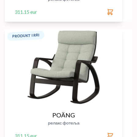
311.15 eur
PRODUKT I RRI
POÄNG
релакс фотеља
311.15 eur