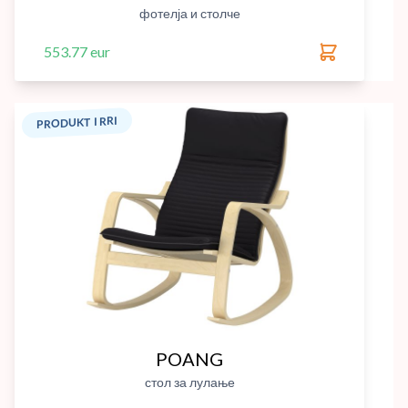
фотелја и столче
553.77 eur
PRODUKT I RRI
POANG
стол за лулање