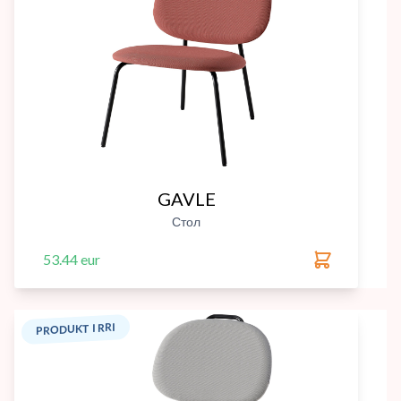
GAVLE
Стол
53.44 eur
PRODUKT I RRI