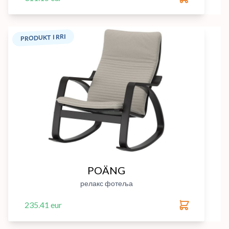
PRODUKT I RRI
POÄNG
релакс фотеља
235.41 eur