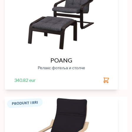
POANG
Релакс фотеља и столче
340.82 eur
PRODUKT I RRI