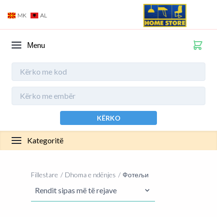
MK
AL
Мenu
KËRKO
Kategoritë
Fillestare
Dhoma e ndënjes
Фотељи