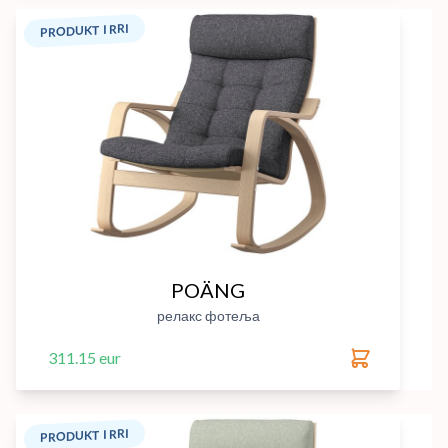
PRODUKT I RRI
POÄNG
релакс фотеља
311.15 eur
PRODUKT I RRI