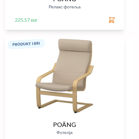
Релакс фотеља
225.57 eur
PRODUKT I RRI
POÄNG
Фотелја