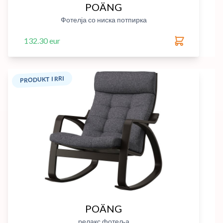
POÄNG
Фотелја со ниска потпирка
132.30 eur
PRODUKT I RRI
POÄNG
релакс фотеља