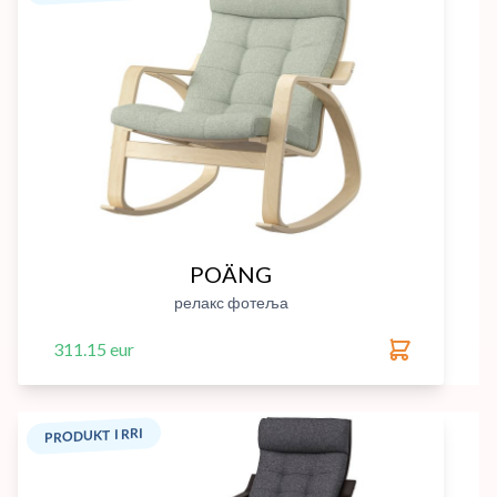
POÄNG
релакс фотеља
311.15 eur
PRODUKT I RRI