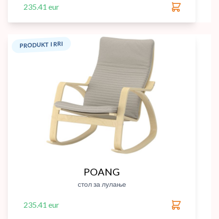
235.41 eur
PRODUKT I RRI
POANG
стол за лулање
235.41 eur