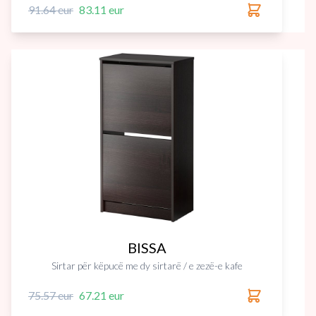
91.64 eur
83.11 eur
BISSA
Sirtar për këpucë me dy sirtarë / e zezë-e kafe
75.57 eur
67.21 eur