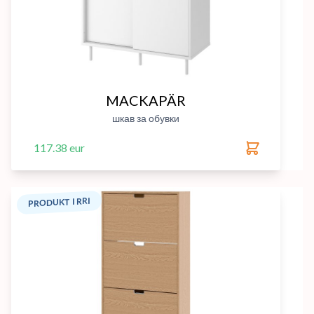
MACKAPÄR
шкав за обувки
117.38 eur
PRODUKT I RRI