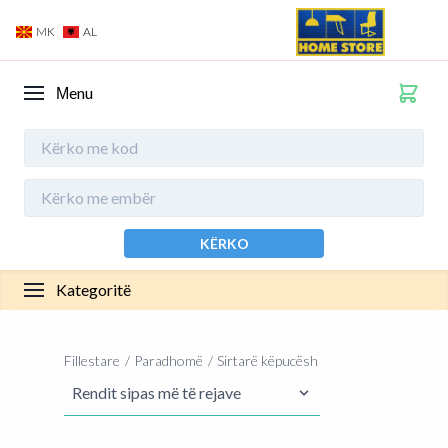
MK
AL
Мenu
KËRKO
Kategoritë
Fillestare
Paradhomë
Sirtarë këpucësh