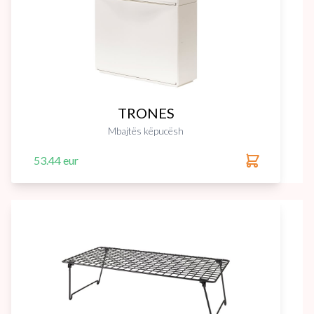
TRONES
Mbajtës këpucësh
53.44 eur