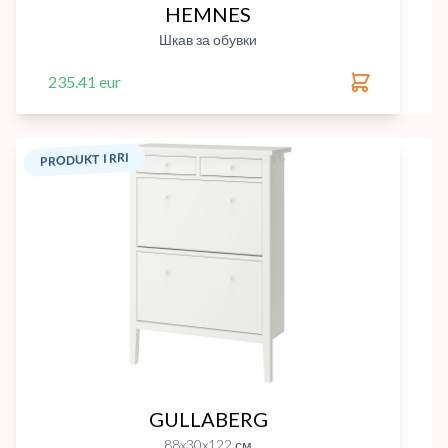
HEMNES
Шкав за обувки
235.41 eur
PRODUKT I RRI
GULLABERG
88x30x122 см