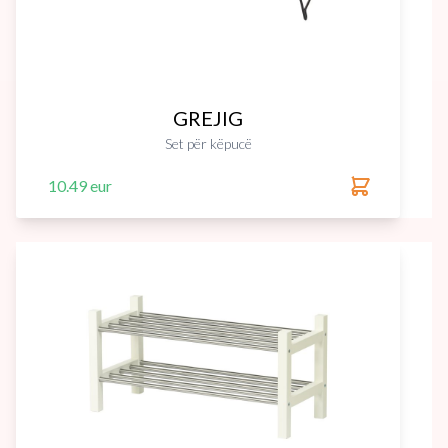
GREJIG
Set për këpucë
10.49 eur