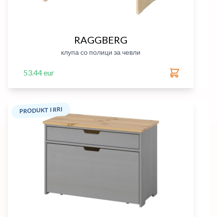
RAGGBERG
клупа со полици за чевли
53.44 eur
PRODUKT I RRI