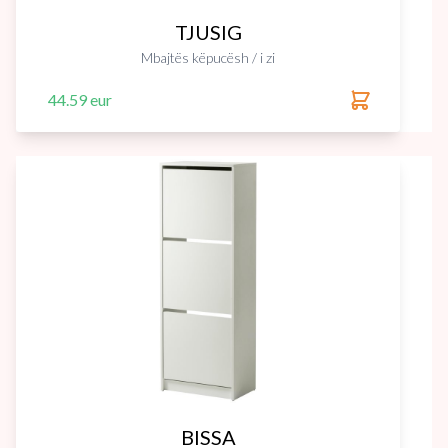
TJUSIG
Mbajtës këpucësh / i zi
44.59 eur
BISSA