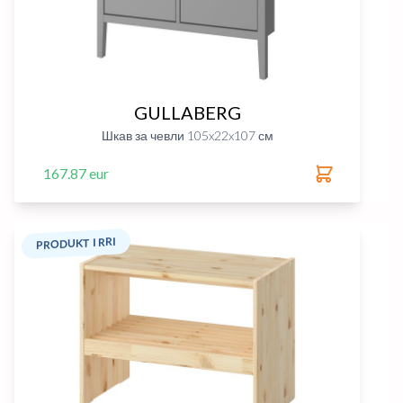
GULLABERG
Шкав за чевли 105x22x107 см
167.87 eur
PRODUKT I RRI