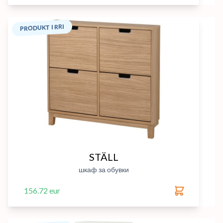
PRODUKT I RRI
STÄLL
шкаф за обувки
156.72 eur