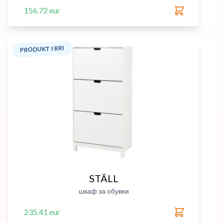
156.72 eur
PRODUKT I RRI
STÄLL
шкаф за обувки
235.41 eur