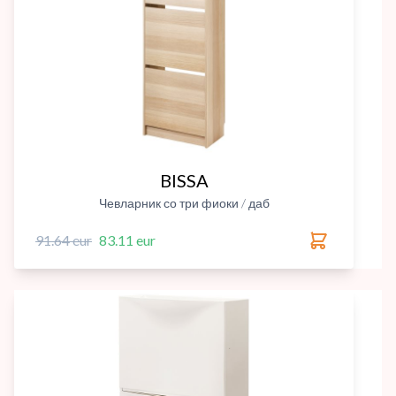
BISSA
Чевларник со три фиоки / даб
91.64 eur
83.11 eur