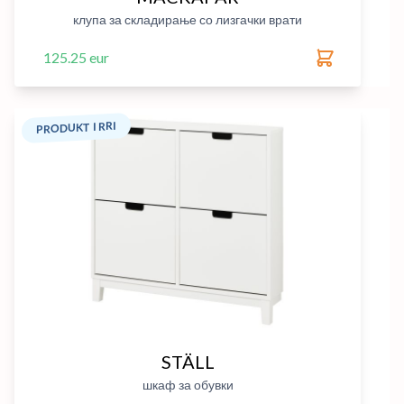
клупа за складирање со лизгачки врати
125.25 eur
PRODUKT I RRI
STÄLL
шкаф за обувки