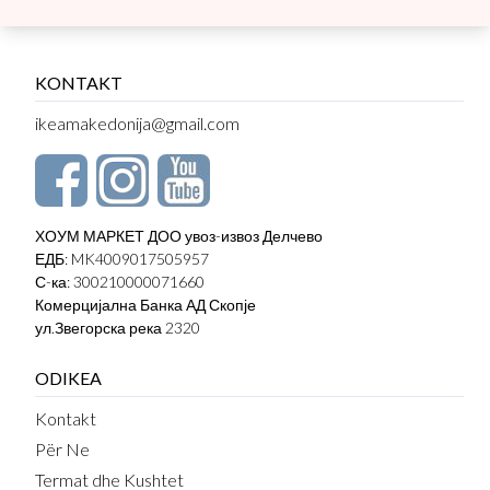
KONTAKT
ikeamakedonija@gmail.com
ХОУМ МАРКЕТ ДОО увоз-извоз Делчево
ЕДБ: MK4009017505957
С-ка: 300210000071660
Комерцијална Банка АД Скопје
ул.Звегорска река 2320
ODIKEA
Kontakt
Për Ne
Termat dhe Kushtet