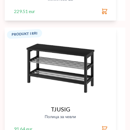
229.51 eur
PRODUKT I RRI
TJUSIG
Полица за чевли
91.64 eur