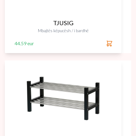
TJUSIG
Mbajtës këpucësh / i bardhë
44.59 eur