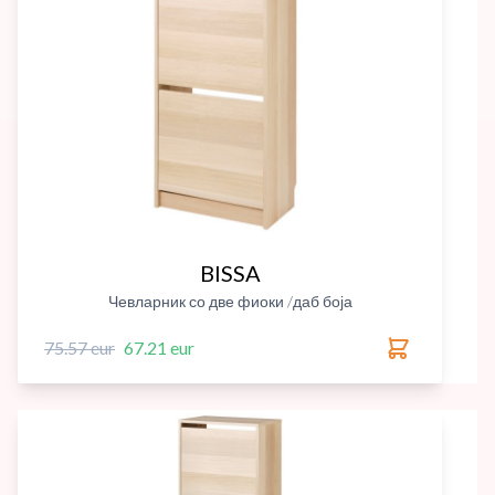
BISSA
Чевларник со две фиоки /даб боја
75.57 eur
67.21 eur