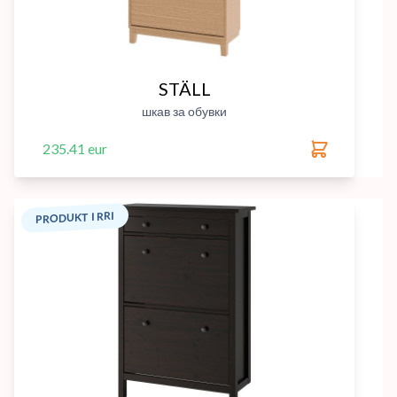
STÄLL
шкав за обувки
235.41 eur
PRODUKT I RRI