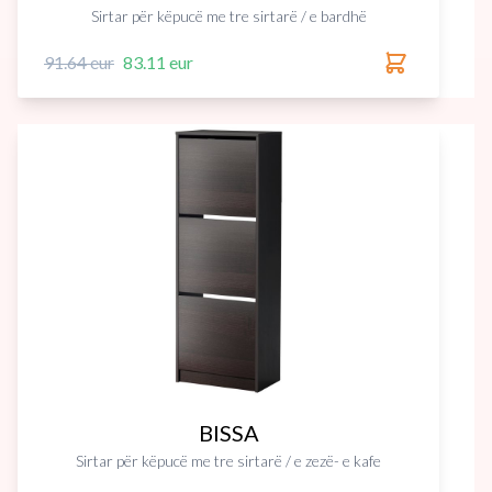
Sirtar për këpucë me tre sirtarë / e bardhë
91.64 eur
83.11 eur
BISSA
Sirtar për këpucë me tre sirtarë / e zezë- e kafe