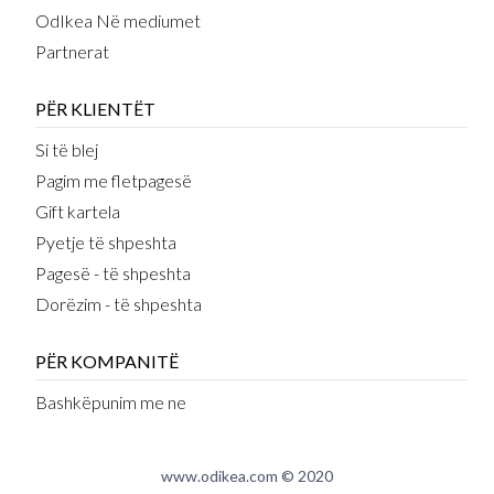
OdIkea Në mediumet
Partnerat
PËR KLIENTËT
Si të blej
Pagim me fletpagesë
Gift kartela
Pyetje të shpeshta
Pagesë - të shpeshta
Dorëzim - të shpeshta
PËR KOMPANITË
Bashkëpunim me ne
www.odikea.com © 2020