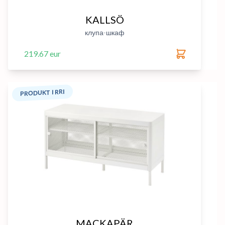
KALLSÖ
клупа-шкаф
219.67 eur
PRODUKT I RRI
MACKAPÄR