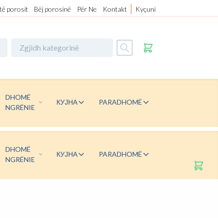
 të porosit
Bëj porosinë
Për Ne
Kontakt
Kyçuni
DHOMË
КУЈНА
PARADHOMË
NGRËNIE
DHOMË
КУЈНА
PARADHOMË
NGRËNIE