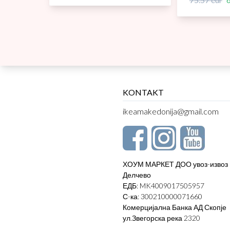
KONTAKT
ikeamakedonija@gmail.com
ХОУМ МАРКЕТ ДОО увоз-извоз
Делчево
ЕДБ: MK4009017505957
С-ка: 300210000071660
Комерцијална Банка АД Скопје
ул.Звегорска река 2320