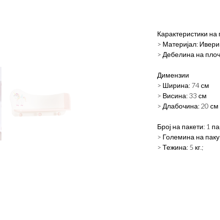
Карактеристики на 
> Материјал: Ивер
> Дебелина на плоч
Димензии
> Ширина: 74 см
> Висина: 33 см
> Длабочина: 20 см
Број на пакети: 1 па
> Големина на пакув
> Тежина: 5 кг.;