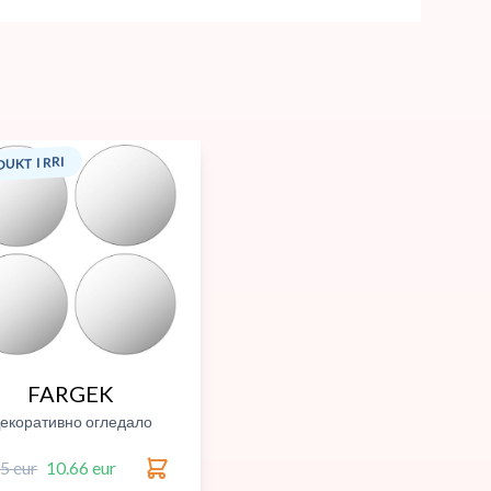
UKT I RRI
FARGEK
екоративно огледало
5 eur
10.66 eur