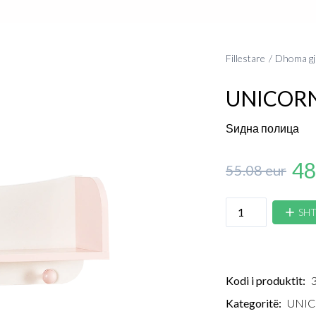
Fillestare
Dhoma gj
UNICOR
Ѕидна полица
48
55.08 eur
SHT
Kodi i produktit:
Kategoritë:
UNIC