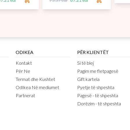
ODIKEA
PËR KLIENTËT
Kontakt
Si të blej
Për Ne
Pagim me fletpagesë
Termat dhe Kushtet
Gift kartela
OdIkea Në mediumet
Pyetje të shpeshta
Partnerat
Pagesë - të shpeshta
Dorëzim - të shpeshta