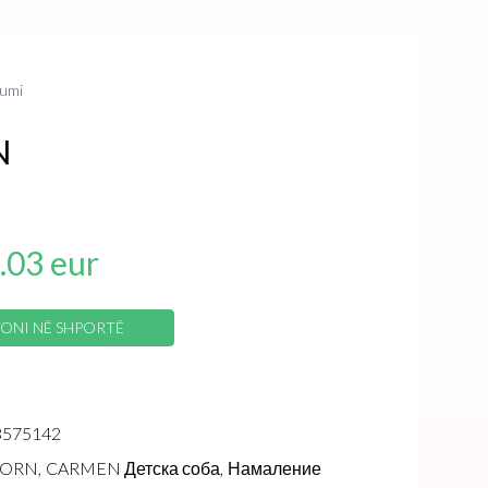
umi
N
.03 eur
ONI NË SHPORTË
3575142
ORN,
CARMEN Детска соба,
Намаление