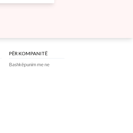
PËR KOMPANITË
Bashkëpunim me ne