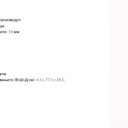
производот:
ица
ите: 18 мм
рче.
ањето (ВxШxД см): 6,5 x 77,5 x 34,5;