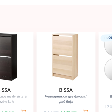
PROD
ISSA
BISSA
ëpucë me dy sirtarë
Чевларник со две фиоки /
Д
zezë-e kafe
даб боја
17.0
7.21 eur
75.57 eur
67.21 eur