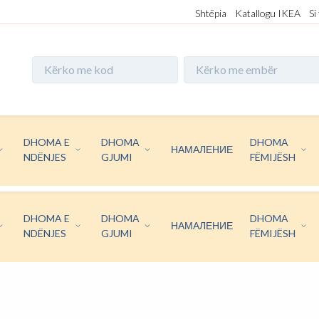
Shtëpia
Katallogu IKEA
Si
DHOMA E
DHOMA
DHOMA
НАМАЛЕНИЕ
NDËNJES
GJUMI
FËMIJËSH
DHOMA E
DHOMA
DHOMA
НАМАЛЕНИЕ
NDËNJES
GJUMI
FËMIJËSH