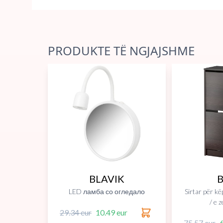
PRODUKTE TË NGJAJSHME
BLAVIK
B
LED ламба со огледало
Sirtar për k
/ e 
29.34 eur
10.49 eur
75.57 eur
6