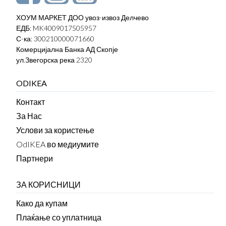
ХОУМ МАРКЕТ ДОО увоз-извоз Делчево
ЕДБ: MK4009017505957
С-ка: 300210000071660
Комерцијална Банка АД Скопје
ул.Звегорска река 2320
ODIKEA
Контакт
За Нас
Услови за користење
OdIKEA во медиумите
Партнери
ЗА КОРИСНИЦИ
Како да купам
Плаќање со уплатница