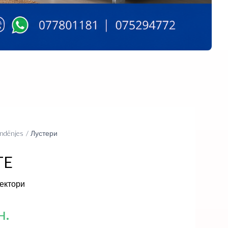
ndënjes
Лустери
TE
лектори
н.