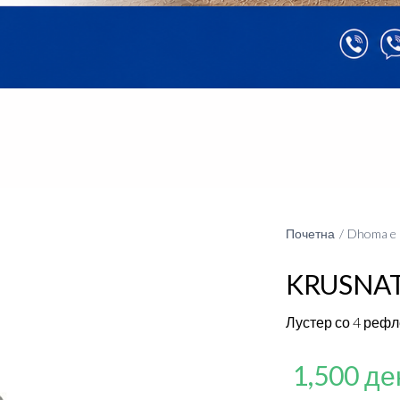
Почетна
Dhoma e 
KRUSNA
Лустер со 4 реф
1,500 де