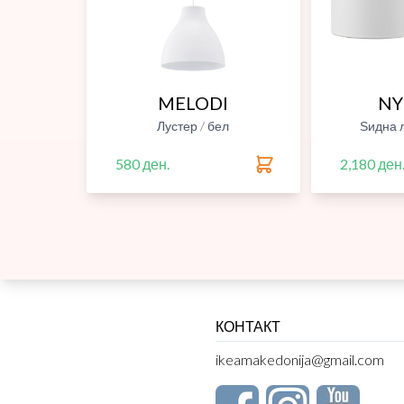
MELODI
N
Лустер / бел
Ѕидна 
580 ден.
2,180 ден
КОНТАКТ
ikeamakedonija@gmail.com