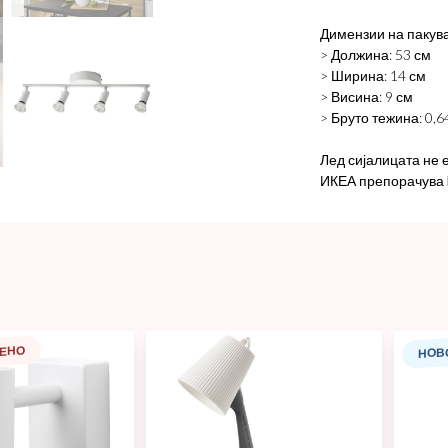
Димензии на пакув
> Должина: 53 см
> Ширина: 14 см
> Висина: 9 см
> Бруто тежина: 0,64
Лед сијалицата не 
ИКЕА препорачува L
ЕНО
НОВ