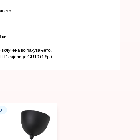
ањето:
 кг
е вклучена во пакувањето.
ED сијалица GU10 (4 бр.)
О