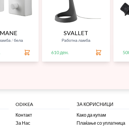
YMANE
SVALLET
ламба / бела
Работна ламба
.
610 ден.
50
ODIKEA
ЗА КОРИСНИЦИ
Контакт
Како да купам
За Нас
Плаќање со уплатница