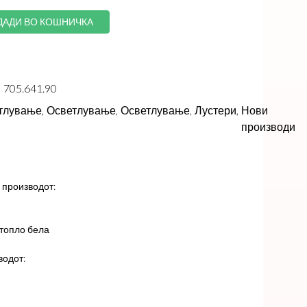
ДАДИ ВО КОШНИЧКА
705.641.90
тлување,
Осветлување,
Осветлување,
Лустери,
Нови
производи
 производот:
 топло бела
водот: